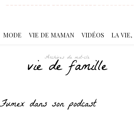
MODE
VIE DE MAMAN
VIDÉOS
LA VIE
Archives de mot-clé
vie de famille
 Fumex dans son podcast