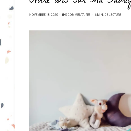
Notre avis sur Ma Fabriqu
PUBLIÉ
NOVEMBRE 18, 2020
5 COMMENTAIRES
6 MIN. DE LECTURE
SUR