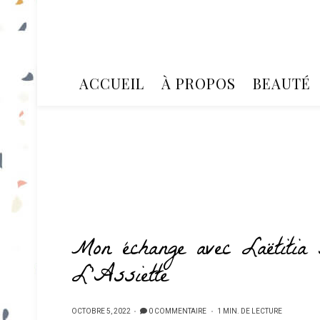
ACCUEIL
À PROPOS
BEAUTÉ
Mon échange avec Laëtitia
L’Assiette
PUBLIÉ
OCTOBRE 5, 2022
0 COMMENTAIRE
1 MIN. DE LECTURE