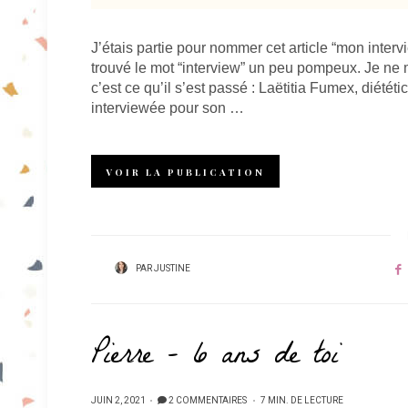
J’étais partie pour nommer cet article “mon interv
trouvé le mot “interview” un peu pompeux. Je ne 
c’est ce qu’il s’est passé : Laëtitia Fumex, diété
interviewée pour son …
VOIR LA PUBLICATION
PAR
JUSTINE
Pierre – 6 ans de toi
PUBLIÉ
JUIN 2, 2021
2 COMMENTAIRES
7 MIN. DE LECTURE