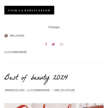
VOIR LA PUBLICATION
Partager
PAR
JUSTINE
0 COMMENTAIRE
Best of beauty 2024
PUBLIÉ
JANVIER 26, 2025
0 COMMENTAIRE
1 MIN. DE LECTURE
SUR