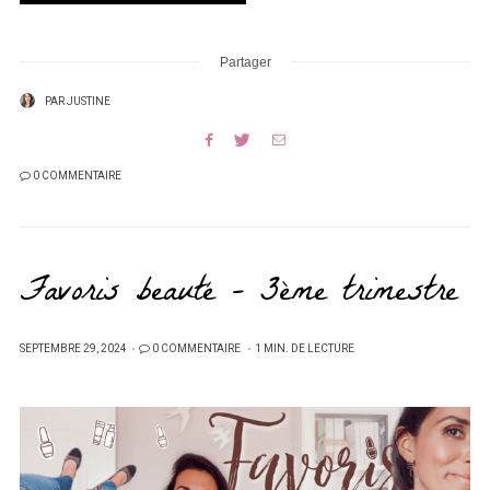
Partager
PAR
JUSTINE
0 COMMENTAIRE
Favoris beauté – 3ème trimestre
PUBLIÉ
SEPTEMBRE 29, 2024
0 COMMENTAIRE
1 MIN. DE LECTURE
SUR