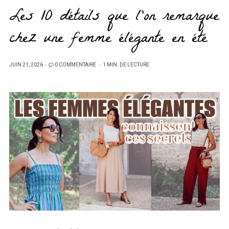
Les 10 détails que l’on remarque
chez une femme élégante en été
PUBLIÉ
JUIN 21, 2026
0 COMMENTAIRE
1 MIN. DE LECTURE
SUR