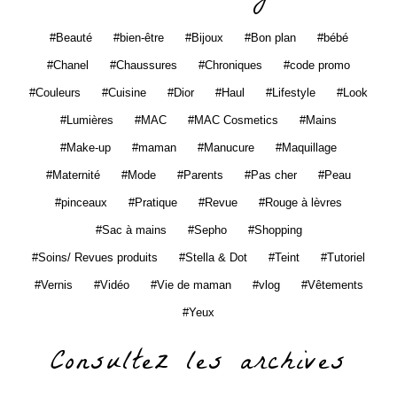
Beauté
bien-être
Bijoux
Bon plan
bébé
Chanel
Chaussures
Chroniques
code promo
Couleurs
Cuisine
Dior
Haul
Lifestyle
Look
Lumières
MAC
MAC Cosmetics
Mains
Make-up
maman
Manucure
Maquillage
Maternité
Mode
Parents
Pas cher
Peau
pinceaux
Pratique
Revue
Rouge à lèvres
Sac à mains
Sepho
Shopping
Soins/ Revues produits
Stella & Dot
Teint
Tutoriel
Vernis
Vidéo
Vie de maman
vlog
Vêtements
Yeux
Consultez les archives