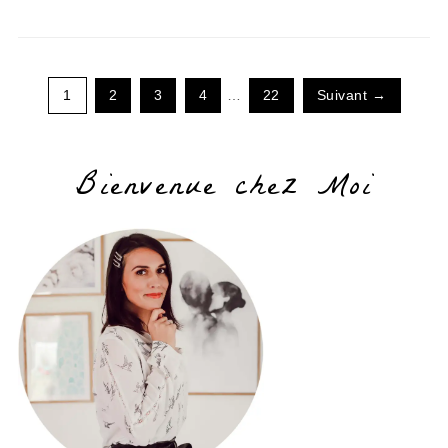
1
2
3
4
…
22
Suivant →
Bienvenue chez Moi