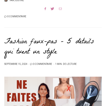
PAR
JUSTINE
0 COMMENTAIRE
Fashion faux-pas – 5 détails
qui tuent un style
PUBLIÉ
SEPTEMBRE 15, 2024
0 COMMENTAIRE
1 MIN. DE LECTURE
SUR