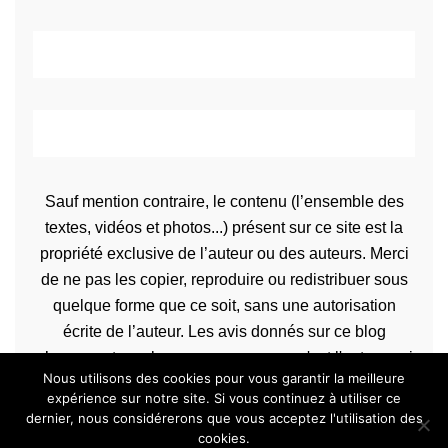
Sauf mention contraire, le contenu (l’ensemble des
textes, vidéos et photos...) présent sur ce site est la
propriété exclusive de l’auteur ou des auteurs. Merci
de ne pas les copier, reproduire ou redistribuer sous
quelque forme que ce soit, sans une autorisation
écrite de l’auteur. Les avis donnés sur ce blog
n’engagent que la propre personne qu'est l'auteur qui
Nous utilisons des cookies pour vous garantir la meilleure
les rédige.
expérience sur notre site. Si vous continuez à utiliser ce
dernier, nous considérerons que vous acceptez l'utilisation des
cookies.