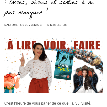
: livres, séries et sorties à ne
pas manquer !
PUBLIÉ
MAI 3, 2026
0 COMMENTAIRE
1 MIN. DE LECTURE
SUR
C’est l’heure de vous parler de ce que j’ai vu, visité,