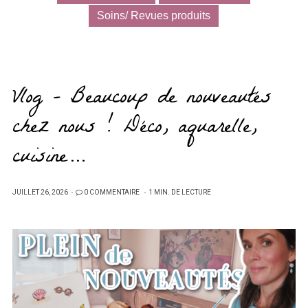
Soins/ Revues produits
Vlog – Beaucoup de nouveautés
chez nous ! Déco, aquarelle,
cuisine…
PUBLIÉ
JUILLET 26, 2026
0 COMMENTAIRE
1 MIN. DE LECTURE
SUR