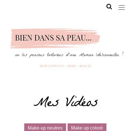
Mes Vidéos
Make-up neutres
Make up coloré