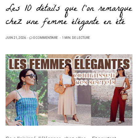
Les 10 détails que l’on remarque
chez une femme élégante en été
PUBLIÉ
JUIN 21, 2026
0 COMMENTAIRE
1 MIN. DE LECTURE
SUR