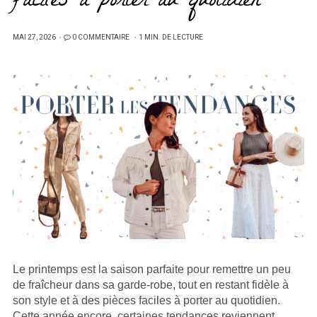
faciles à porter au quotidien
PUBLIÉ
MAI 27, 2026
0 COMMENTAIRE
1 MIN. DE LECTURE
SUR
Le printemps est la saison parfaite pour remettre un peu
de fraîcheur dans sa garde-robe, tout en restant fidèle à
son style et à des pièces faciles à porter au quotidien.
Cette année encore, certaines tendances reviennent