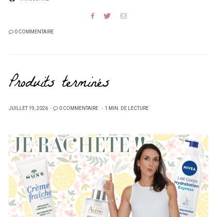
0 COMMENTAIRE
Produits terminés
PUBLIÉ
JUILLET 19, 2026
0 COMMENTAIRE
1 MIN. DE LECTURE
SUR