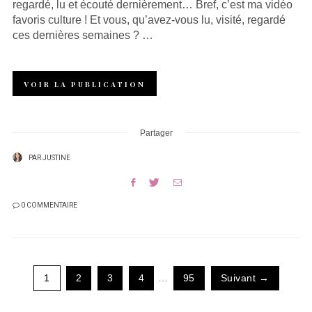
regardé, lu et écouté dernièrement… Bref, c’est ma vidéo
favoris culture ! Et vous, qu’avez-vous lu, visité, regardé
ces dernières semaines ? …
VOIR LA PUBLICATION
Partager
PAR
JUSTINE
0 COMMENTAIRE
1
2
3
4
…
95
Suivant →