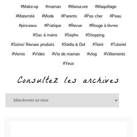
Make-up
maman
Manucure
Maquillage
Maternité
Mode
Parents
Pas cher
Peau
pinceaux
Pratique
Revue
Rouge à lèvres
Sac à mains
Sepho
Shopping
Soins/ Revues produits
Stella & Dot
Teint
Tutoriel
Vernis
Vidéo
Vie de maman
vlog
Vêtements
Yeux
Consultez les archives