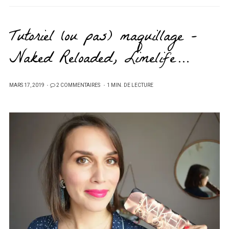
Tutoriel (ou pas) maquillage –
Naked Reloaded, Limelife…
PUBLIÉ
MARS 17, 2019
2 COMMENTAIRES
1 MIN. DE LECTURE
SUR