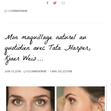
1 COMMENTAIRE
Mon maquillage naturel au
quotidien avec Tata Harper,
Kjaer Weis…
PUBLIÉ
JUIN 10, 2018
0 COMMENTAIRE
1 MIN. DE LECTURE
SUR