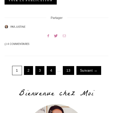
VOIR LA PUBLICATION
Partager
PAR
JUSTINE
4 COMMENTAIRES
1
2
3
4
…
13
Suivant →
Bienvenue chez Moi