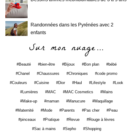
Randonnées dans les Pyrénées avec 2
enfants
Sur mon nuage…
Beauté
bien-être
Bijoux
Bon plan
bébé
Chanel
Chaussures
Chroniques
code promo
Couleurs
Cuisine
Dior
Haul
Lifestyle
Look
Lumières
MAC
MAC Cosmetics
Mains
Make-up
maman
Manucure
Maquillage
Maternité
Mode
Parents
Pas cher
Peau
pinceaux
Pratique
Revue
Rouge à lèvres
Sac à mains
Sepho
Shopping