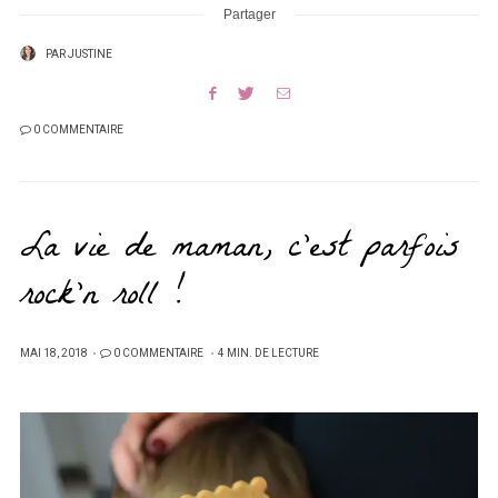
Partager
PAR
JUSTINE
0 COMMENTAIRE
La vie de maman, c’est parfois
rock’n roll !
PUBLIÉ
MAI 18, 2018
0 COMMENTAIRE
4 MIN. DE LECTURE
SUR