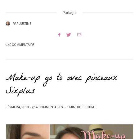
Partager
PAR
JUSTINE
0 COMMENTAIRE
Make-up go to avec pinceaux
Sixplus
PUBLIÉ
FÉVRIER 4, 2018
4 COMMENTAIRES
1 MIN. DE LECTURE
SUR