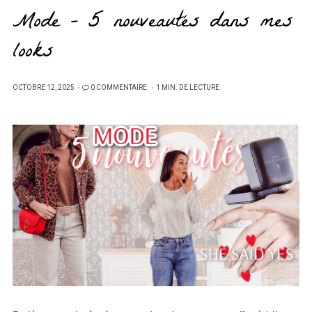
Mode – 5 nouveautés dans mes
looks
PUBLIÉ
OCTOBRE 12, 2025
0 COMMENTAIRE
1 MIN. DE LECTURE
SUR