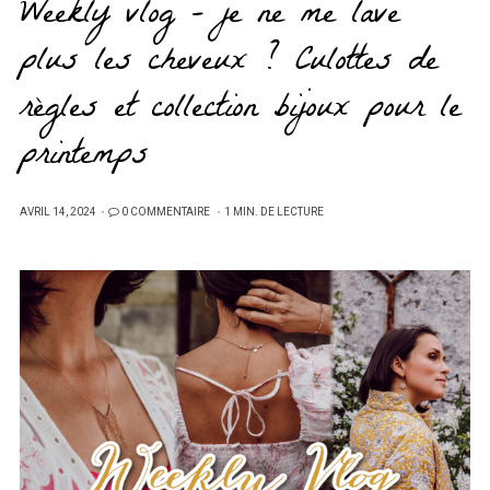
Weekly vlog – je ne me lave
plus les cheveux ? Culottes de
règles et collection bijoux pour le
printemps
PUBLIÉ
AVRIL 14, 2024
0 COMMENTAIRE
1 MIN. DE LECTURE
SUR