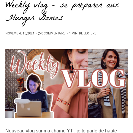
Weekly vlog – se préparer aux
Hunger Games
PUBLIÉ
NOVEMBRE 10, 2024
0 COMMENTAIRE
1 MIN. DE LECTURE
SUR
Nouveau vlog sur ma chaine YT : je te parle de haute