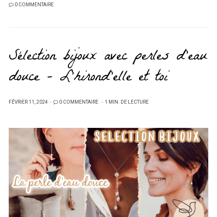
0 COMMENTAIRE
Sélection bijoux avec perles d’eau
douce – L’hirond’elle et toi
PUBLIÉ
FÉVRIER 11, 2024
0 COMMENTAIRE
1 MIN. DE LECTURE
SUR