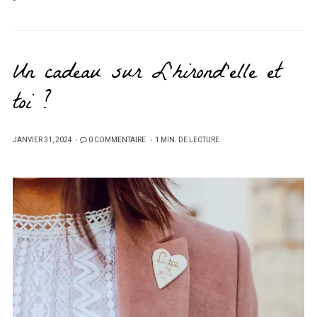
Un cadeau sur L’hirond’elle et
toi ?
PUBLIÉ
JANVIER 31, 2024
0 COMMENTAIRE
1 MIN. DE LECTURE
SUR