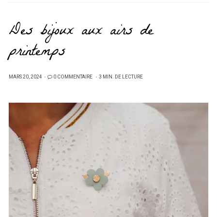
Des bijoux aux airs de
printemps
PUBLIÉ
MARS 20, 2024
0 COMMENTAIRE
3 MIN. DE LECTURE
SUR