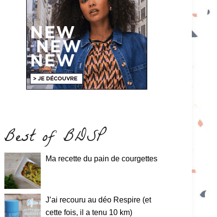
Best of BDSP
Ma recette du pain de courgettes
J’ai recouru au déo Respire (et
cette fois, il a tenu 10 km)