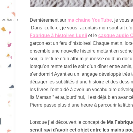
Dernièrement sur
ma chaine YouTube
, je vous 
PARTAGER
Dans celle-ci, je vous racontais mon souhait d’offr
Fabrique à histoires Lunii
et le
casque audio 
garçon est un féru d’histoires! Chaque matin, lo
ensemble une nouvelle histoire mettant en scè
soir, la lecture d’un album jeunesse ou d’un doc
lorsqu’on rentre tard le soir d’un dîner entre amis,
s’endormir! Ayant eu un langage développé très tôt,
dégager les subtilités d’une histoire et des dessin
les livres l’ont aidé à avoir un vocabulaire développé
lis Maman!” et aujourd’hui, il est déjà bien avan
Pierre passe plus d’une heure à parcourir la litté
Lorsque j’ai découvert le concept de
Ma
Fabrique
serait ravi d’avoir cet objet entre les mains p