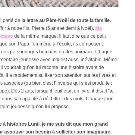
ai parlé de
la lettre au Père-Noël de toute la famille
.
ir à notre fils, Pierre (5 ans et demi à Noël),
Ma
Octave
de la même marque. Il faut dire que ce petit
rsque son Papa l’emmène à l’école, ils composent
ne des personnages humains ou des animaux. Chaque
umentaire jeunesse avec moi est aussi inévitable. Même
 il voudrait qu’on lui raconte une histoire avant de
 il a rapidement su fixer son attention sur les livres et
s associés (ou bien c’est l’inverse qui s’est produite :
). Dès 2 ans, lorsqu’il feuilletait un livre, il disait “je
cé dans sa capacité à déchiffrer des mots. Chaque jour,
rature jeunesse qu’on lui propose.
 à histoires Lunii, je me suis dit que mon grand
our assouvir son besoin à solliciter son imaginaire
.