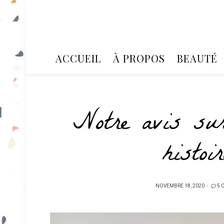
ACCUEIL
À PROPOS
BEAUTÉ
Notre avis su
histoi
PUBLIÉ
NOVEMBRE 18, 2020
5 
SUR