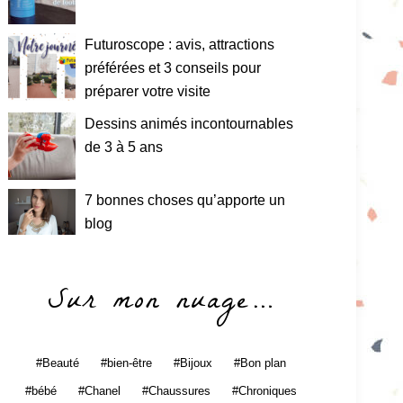
Futuroscope : avis, attractions
préférées et 3 conseils pour
préparer votre visite
Dessins animés incontournables
de 3 à 5 ans
7 bonnes choses qu’apporte un
blog
Sur mon nuage…
Beauté
bien-être
Bijoux
Bon plan
bébé
Chanel
Chaussures
Chroniques