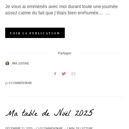
Je vous ai emmenés avec moi durant toute une journée
assez calme du fait que j’étais bien enrhumée… …
VOIR LA PUBLICATION
Partager
PAR
JUSTINE
0 COMMENTAIRE
Ma table de Noël 2025
PUBLIÉ
DÉCEMBRE 21, 2025
0 COMMENTAIRE
1 MIN. DE LECTURE