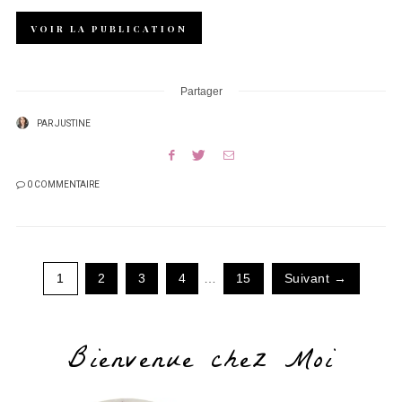
VOIR LA PUBLICATION
Partager
PAR
JUSTINE
0 COMMENTAIRE
1
2
3
4
…
15
Suivant →
Bienvenue chez Moi