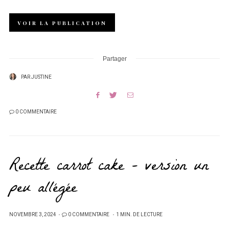
VOIR LA PUBLICATION
Partager
PAR
JUSTINE
0 COMMENTAIRE
Recette carrot cake – version un
peu allégée
PUBLIÉ
NOVEMBRE 3, 2024
0 COMMENTAIRE
1 MIN. DE LECTURE
SUR