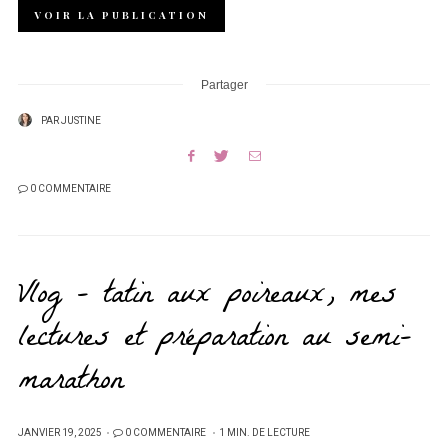
VOIR LA PUBLICATION
Partager
PAR
JUSTINE
0 COMMENTAIRE
Vlog – tatin aux poireaux, mes
lectures et préparation au semi-
marathon
PUBLIÉ
JANVIER 19, 2025
0 COMMENTAIRE
1 MIN. DE LECTURE