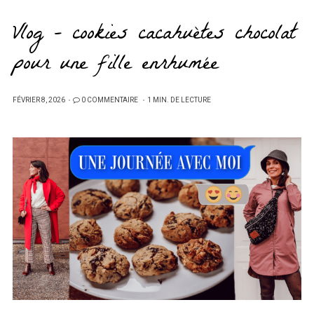
Vlog – cookies cacahuètes chocolat
pour une fille enrhumée
PUBLIÉ
FÉVRIER 8, 2026
0 COMMENTAIRE
1 MIN. DE LECTURE
SUR