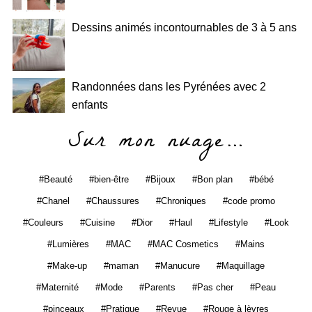
Dessins animés incontournables de 3 à 5 ans
Randonnées dans les Pyrénées avec 2
enfants
Sur mon nuage…
Beauté
bien-être
Bijoux
Bon plan
bébé
Chanel
Chaussures
Chroniques
code promo
Couleurs
Cuisine
Dior
Haul
Lifestyle
Look
Lumières
MAC
MAC Cosmetics
Mains
Make-up
maman
Manucure
Maquillage
Maternité
Mode
Parents
Pas cher
Peau
pinceaux
Pratique
Revue
Rouge à lèvres