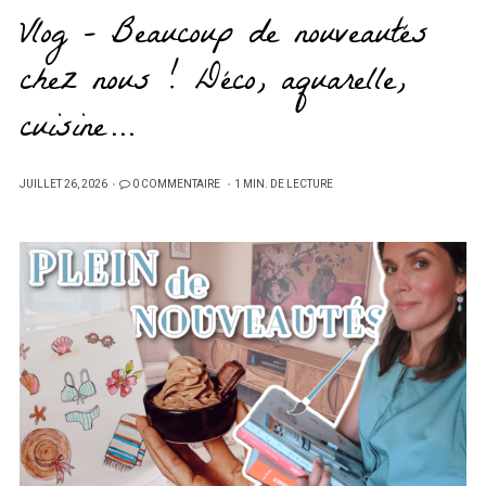
Vlog – Beaucoup de nouveautés
chez nous ! Déco, aquarelle,
cuisine…
PUBLIÉ
JUILLET 26, 2026
0 COMMENTAIRE
1 MIN. DE LECTURE
SUR