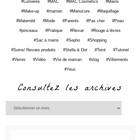
Lumières
MAC
MAC Cosmetics
Mains
Make-up
maman
Manucure
Maquillage
Maternité
Mode
Parents
Pas cher
Peau
pinceaux
Pratique
Revue
Rouge à lèvres
Sac à mains
Sepho
Shopping
Soins/ Revues produits
Stella & Dot
Teint
Tutoriel
Vernis
Vidéo
Vie de maman
vlog
Vêtements
Yeux
Consultez les archives