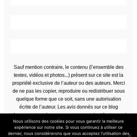
Sauf mention contraire, le contenu (l’ensemble des
textes, vidéos et photos...) présent sur ce site est la
propriété exclusive de l’auteur ou des auteurs. Merci
de ne pas les copier, reproduire ou redistribuer sous
quelque forme que ce soit, sans une autorisation
écrite de l’auteur. Les avis donnés sur ce blog
n’engagent que la propre personne qu'est l'auteur qui
Nous utilisons des cookies pour vous garantir la meilleure
les rédige.
expérience sur notre site. Si vous continuez à utiliser ce
dernier, nous considérerons que vous acceptez l'utilisation des