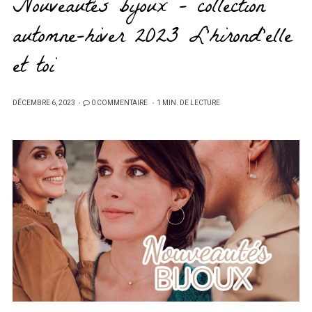
Nouveautés bijoux – collection
automne-hiver 2023 L’hirond’elle
et toi
PUBLIÉ
DÉCEMBRE 6, 2023
0 COMMENTAIRE
1 MIN. DE LECTURE
SUR