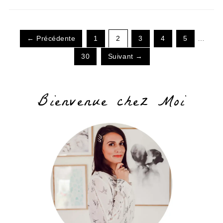
← Précédente
1
2
3
4
5
…
30
Suivant →
Bienvenue chez Moi