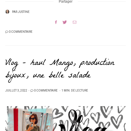
Partager
PAR
JUSTINE
0 COMMENTAIRE
Vlog – haul Mango, production
bijoux, une belle salade
PUBLIÉ
JUILLET 3, 2022
0 COMMENTAIRE
1 MIN. DE LECTURE
SUR