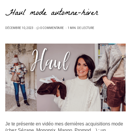
Haul mode automne-hiver
PUBLIÉ
DÉCEMBRE 10, 2023
0 COMMENTAIRE
1 MIN. DE LECTURE
SUR
Je te présente en vidéo mes dernières acquisitions mode
(chez Sézane, Monoprix, Mango, Promod…) : un