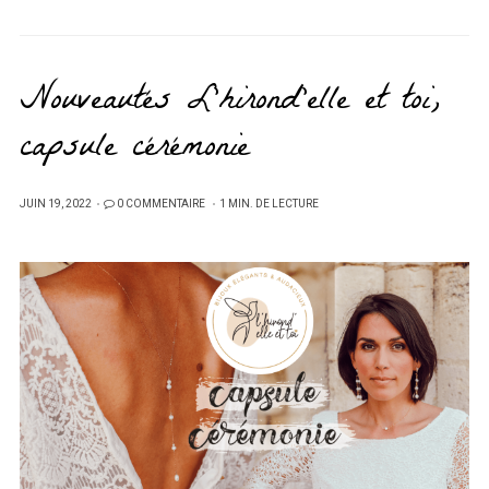
Nouveautés L’hirond’elle et toi,
capsule cérémonie
PUBLIÉ
JUIN 19, 2022
0 COMMENTAIRE
1 MIN. DE LECTURE
SUR