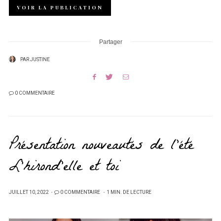
VOIR LA PUBLICATION
Partager
PAR
JUSTINE
0 COMMENTAIRE
Présentation nouveautés de l’été
L’hirond’elle et toi
PUBLIÉ
JUILLET 10, 2022
0 COMMENTAIRE
1 MIN. DE LECTURE
SUR