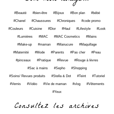
Beauté
bien-être
Bijoux
Bon plan
bébé
Chanel
Chaussures
Chroniques
code promo
Couleurs
Cuisine
Dior
Haul
Lifestyle
Look
Lumières
MAC
MAC Cosmetics
Mains
Make-up
maman
Manucure
Maquillage
Maternité
Mode
Parents
Pas cher
Peau
pinceaux
Pratique
Revue
Rouge à lèvres
Sac à mains
Sepho
Shopping
Soins/ Revues produits
Stella & Dot
Teint
Tutoriel
Vernis
Vidéo
Vie de maman
vlog
Vêtements
Yeux
Consultez les archives