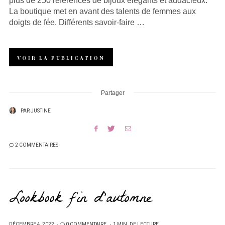
plus de 250 références de bijoux élégants et audacieux.
La boutique met en avant des talents de femmes aux
doigts de fée. Différents savoir-faire …
VOIR LA PUBLICATION
Partager
PAR
JUSTINE
2 COMMENTAIRES
Lookbook fin d’automne
PUBLIÉ
DÉCEMBRE 4, 2022
0 COMMENTAIRE
1 MIN. DE LECTURE