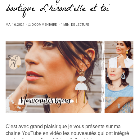
boutique L’hirond’elle et toi
PUBLIÉ
MAI 16, 2021
0 COMMENTAIRE
1 MIN. DE LECTURE
SUR
C’est avec grand plaisir que je vous présente sur ma
chaine YouTube en vidéo les nouveautés qui ont intégré