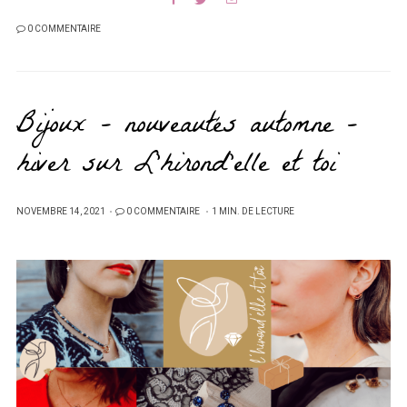
0 COMMENTAIRE
Bijoux – nouveautés automne -
hiver sur L’hirond’elle et toi
PUBLIÉ
NOVEMBRE 14, 2021
0 COMMENTAIRE
1 MIN. DE LECTURE
SUR