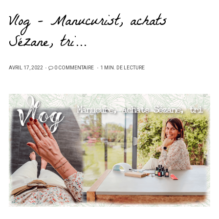
Vlog – Manucurist, achats
Sézane, tri…
PUBLIÉ
AVRIL 17, 2022
0 COMMENTAIRE
1 MIN. DE LECTURE
SUR