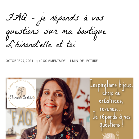
FAQ – je réponds à vos
questions sur ma boutique
L’hirond’elle et toi
PUBLIÉ
OCTOBRE 27, 2021
0 COMMENTAIRE
1 MIN. DE LECTURE
SUR