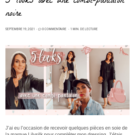
5 looks avec une combi-pantalon
noire
PUBLIÉ
SEPTEMBRE 19, 2021
0 COMMENTAIRE
1 MIN. DE LECTURE
SUR
J’ai eu l’occasion de recevoir quelques pièces en soie de
la marque Lilysilk pour compléter mon dressing. J’étais