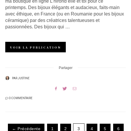
ma boutique en ligne L’hirond’elle et toi pour ce
printemps. Des bijoux élégants et audacieux, faits-main
avec éthique, en France (ou en Roumanie pour les bijoux
céramique) par des créatrices talentueuses et
passionnées. Des bijoux qui …
VOIR LA PUBLICATION
Partager
PAR
JUSTINE
0 COMMENTAIRE
← Précédente
1
2
3
4
5
6