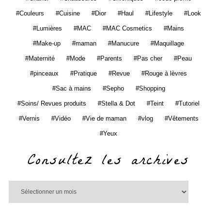
Couleurs
Cuisine
Dior
Haul
Lifestyle
Look
Lumières
MAC
MAC Cosmetics
Mains
Make-up
maman
Manucure
Maquillage
Maternité
Mode
Parents
Pas cher
Peau
pinceaux
Pratique
Revue
Rouge à lèvres
Sac à mains
Sepho
Shopping
Soins/ Revues produits
Stella & Dot
Teint
Tutoriel
Vernis
Vidéo
Vie de maman
vlog
Vêtements
Yeux
Consultez les archives