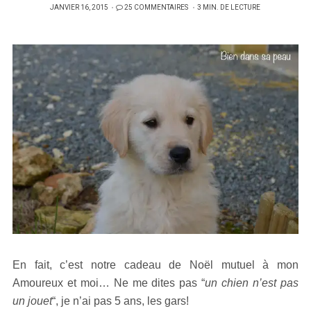
PUBLIÉ
JANVIER 16, 2015
25 COMMENTAIRES
3 MIN. DE LECTURE
SUR
En fait, c’est notre cadeau de Noël mutuel à mon
Amoureux et moi… Ne me dites pas “
un chien n’est pas
un jouet
“, je n’ai pas 5 ans, les gars!