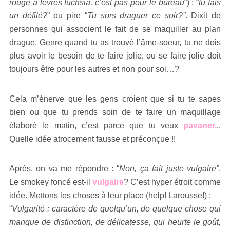
rouge à lèvres fuchsia, c’est pas pour le bureau
“) : “
tu fais
un défilé?
” ou pire “
Tu sors draguer ce soir?”
. Dixit de
personnes qui associent le fait de se maquiller au plan
drague. Genre quand tu as trouvé l’âme-soeur, tu ne dois
plus avoir le besoin de te faire jolie, ou se faire jolie doit
toujours être pour les autres et non pour soi…?
Cela m’énerve que les gens croient que si tu te sapes
bien ou que tu prends soin de te faire un maquillage
élaboré le matin, c’est parce que tu veux
pavaner.
..
Quelle idée atrocement fausse et préconçue !!
Après, on va me répondre : “
Non, ça fait juste vulgaire”
.
Le smokey foncé est-il
vulgaire
? C’est hyper étroit comme
idée. Mettons les choses à leur place (help! Larousse!) :
“
Vulgarité : caractère de quelqu’un, de quelque chose qui
manque de distinction, de délicatesse, qui heurte le goût,