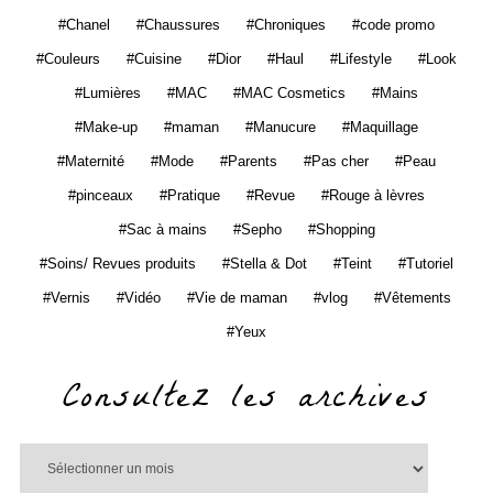
Chanel
Chaussures
Chroniques
code promo
Couleurs
Cuisine
Dior
Haul
Lifestyle
Look
Lumières
MAC
MAC Cosmetics
Mains
Make-up
maman
Manucure
Maquillage
Maternité
Mode
Parents
Pas cher
Peau
pinceaux
Pratique
Revue
Rouge à lèvres
Sac à mains
Sepho
Shopping
Soins/ Revues produits
Stella & Dot
Teint
Tutoriel
Vernis
Vidéo
Vie de maman
vlog
Vêtements
Yeux
Consultez les archives