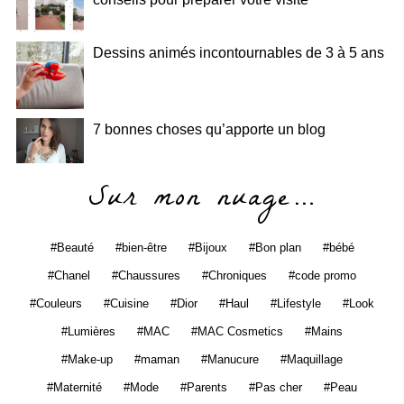
Dessins animés incontournables de 3 à 5 ans
7 bonnes choses qu’apporte un blog
Sur mon nuage…
Beauté
bien-être
Bijoux
Bon plan
bébé
Chanel
Chaussures
Chroniques
code promo
Couleurs
Cuisine
Dior
Haul
Lifestyle
Look
Lumières
MAC
MAC Cosmetics
Mains
Make-up
maman
Manucure
Maquillage
Maternité
Mode
Parents
Pas cher
Peau