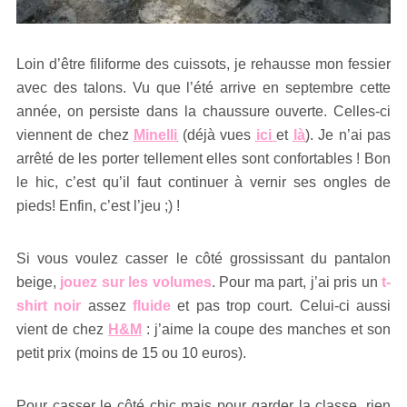
Loin d’être filiforme des cuissots, je rehausse mon fessier
avec des talons. Vu que l’été arrive en septembre cette
année, on persiste dans la chaussure ouverte. Celles-ci
viennent de chez
Minelli
(déjà vues
ici
et
là
). Je n’ai pas
arrêté de les porter tellement elles sont confortables ! Bon
le hic, c’est qu’il faut continuer à vernir ses ongles de
pieds! Enfin, c’est l’jeu ;) !
Si vous voulez casser le côté grossissant du pantalon
beige,
jouez sur les volumes
. Pour ma part, j’ai pris un
t-
shirt noir
assez
fluide
et pas trop court. Celui-ci aussi
vient de chez
H&M
: j’aime la coupe des manches et son
petit prix (moins de 15 ou 10 euros).
Pour casser le côté chic mais pour garder la classe, rien