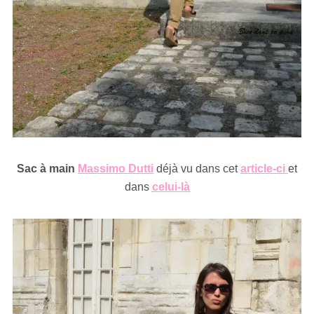
Sac à main
Massimo Dutti
déjà vu dans cet
article-ci
et
dans
celui-là