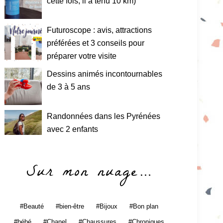
cette fois, il a tenu 10 km)
Futuroscope : avis, attractions
préférées et 3 conseils pour
préparer votre visite
Dessins animés incontournables
de 3 à 5 ans
Randonnées dans les Pyrénées
avec 2 enfants
Sur mon nuage…
Beauté
bien-être
Bijoux
Bon plan
bébé
Chanel
Chaussures
Chroniques