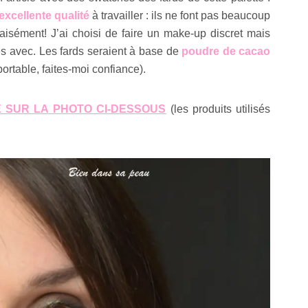
excellente qualité
à travailler : ils ne font pas beaucoup
 aisément! J’ai choisi de faire un make-up discret mais
s avec. Les fards seraient à base de
poudre de cacao
portable, faites-moi confiance).
E SUR LA PHOTO CI-DESSOUS
(les produits utilisés