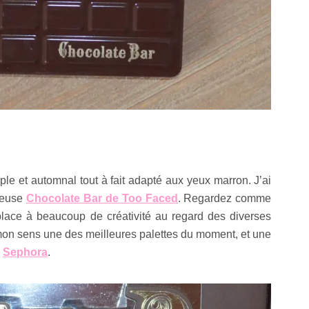
le et automnal tout à fait adapté aux yeux marron. J’ai
cieuse
Chocolate Bar de Too Faced
. Regardez comme
 place à beaucoup de créativité au regard des diverses
 mon sens une des meilleures palettes du moment, et une
z
Sephora
.