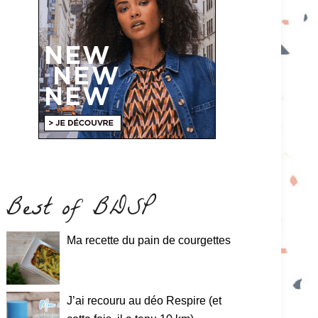
Best of BDSP
Ma recette du pain de courgettes
J’ai recouru au déo Respire (et