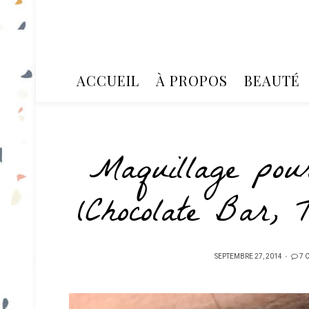
ACCUEIL
À PROPOS
BEAUTÉ
Maquillage pou
(Chocolate Bar, 
PUBLIÉ
SEPTEMBRE 27, 2014
7 
SUR