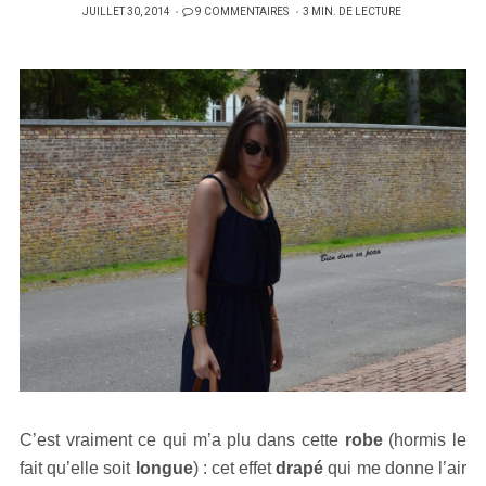
PUBLIÉ
JUILLET 30, 2014
9 COMMENTAIRES
3 MIN. DE LECTURE
SUR
C’est vraiment ce qui m’a plu dans cette
robe
(hormis le
fait qu’elle soit
longue
) : cet effet
drapé
qui me donne l’air