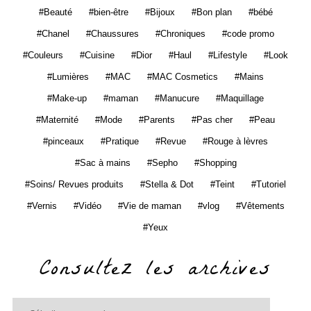
Beauté
bien-être
Bijoux
Bon plan
bébé
Chanel
Chaussures
Chroniques
code promo
Couleurs
Cuisine
Dior
Haul
Lifestyle
Look
Lumières
MAC
MAC Cosmetics
Mains
Make-up
maman
Manucure
Maquillage
Maternité
Mode
Parents
Pas cher
Peau
pinceaux
Pratique
Revue
Rouge à lèvres
Sac à mains
Sepho
Shopping
Soins/ Revues produits
Stella & Dot
Teint
Tutoriel
Vernis
Vidéo
Vie de maman
vlog
Vêtements
Yeux
Consultez les archives