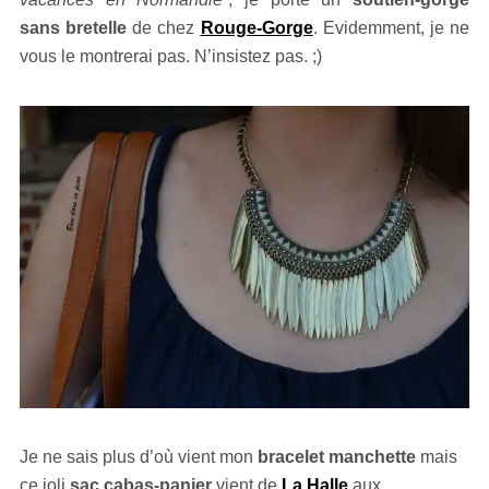
sans bretelle
de chez
Rouge-Gorge
. Evidemment, je ne
vous le montrerai pas. N’insistez pas. ;)
Je ne sais plus d’où vient mon
bracelet
manchette
mais
ce joli
sac cabas-panier
vient de
La Halle
aux