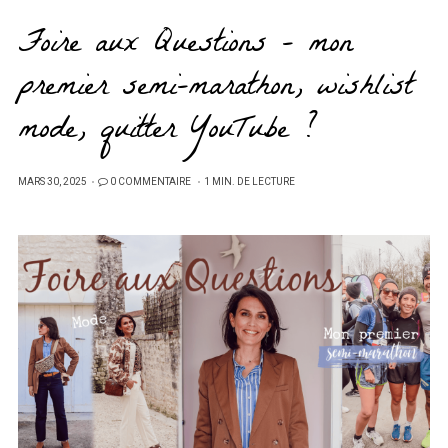
Foire aux Questions – mon
premier semi-marathon, wishlist
mode, quitter YouTube ?
PUBLIÉ
MARS 30, 2025
0 COMMENTAIRE
1 MIN. DE LECTURE
SUR