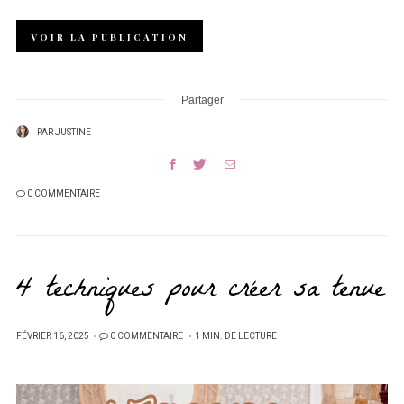
VOIR LA PUBLICATION
Partager
PAR
JUSTINE
0 COMMENTAIRE
4 techniques pour créer sa tenue
PUBLIÉ
FÉVRIER 16, 2025
0 COMMENTAIRE
1 MIN. DE LECTURE
SUR