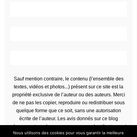
Sauf mention contraire, le contenu (l’ensemble des
textes, vidéos et photos...) présent sur ce site est la
propriété exclusive de l’auteur ou des auteurs. Merci
de ne pas les copier, reproduire ou redistribuer sous
quelque forme que ce soit, sans une autorisation
écrite de l’auteur. Les avis donnés sur ce blog
n’engagent que la propre personne qu'est l'auteur qui
Nous utilisons des cookies pour vous garantir la meilleure
les rédige.