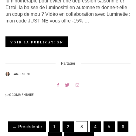
luminothérapie pour éviter une dépression saisonnière!
Et toi, la baisse de luminosité en automne te donne-t-elle
un coup de mou ? Vidéo en collaboration avec Luminette :
mon code JUSTINE vous offre -15% …
VOIR LA PUBLICATION
Partager
PAR
JUSTINE
0 COMMENTAIRE
← Précédente
1
2
3
4
5
6