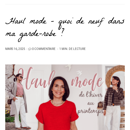
Haul mode – quoi de neuf dans
ma garde-robe ?
PUBLIÉ
MARS 16, 2025
0 COMMENTAIRE
1 MIN. DE LECTURE
SUR