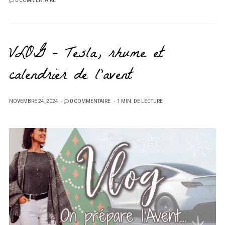
0 COMMENTAIRE
VLOG – Tesla, rhume et
calendrier de l’avent
PUBLIÉ
NOVEMBRE 24, 2024
0 COMMENTAIRE
1 MIN. DE LECTURE
SUR