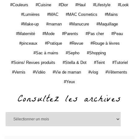
Couleurs
Cuisine
Dior
Haul
Lifestyle
Look
Lumières
MAC
MAC Cosmetics
Mains
Make-up
maman
Manucure
Maquillage
Maternité
Mode
Parents
Pas cher
Peau
pinceaux
Pratique
Revue
Rouge à lèvres
Sac à mains
Sepho
Shopping
Soins/ Revues produits
Stella & Dot
Teint
Tutoriel
Vernis
Vidéo
Vie de maman
vlog
Vêtements
Yeux
Consultez les archives