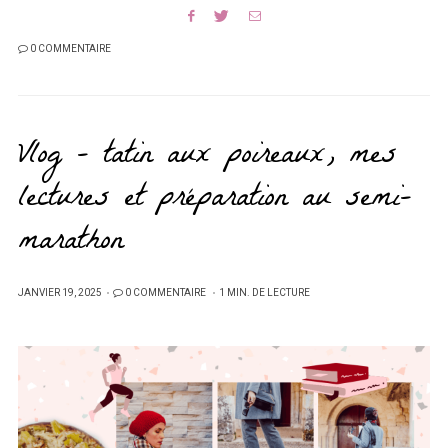
0 COMMENTAIRE
Vlog – tatin aux poireaux, mes
lectures et préparation au semi-
marathon
PUBLIÉ
JANVIER 19, 2025
0 COMMENTAIRE
1 MIN. DE LECTURE
SUR