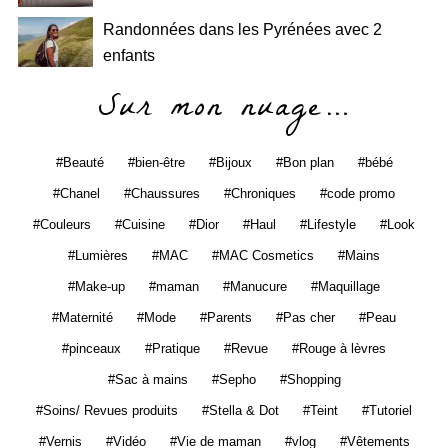
Randonnées dans les Pyrénées avec 2
enfants
Sur mon nuage…
Beauté
bien-être
Bijoux
Bon plan
bébé
Chanel
Chaussures
Chroniques
code promo
Couleurs
Cuisine
Dior
Haul
Lifestyle
Look
Lumières
MAC
MAC Cosmetics
Mains
Make-up
maman
Manucure
Maquillage
Maternité
Mode
Parents
Pas cher
Peau
pinceaux
Pratique
Revue
Rouge à lèvres
Sac à mains
Sepho
Shopping
Soins/ Revues produits
Stella & Dot
Teint
Tutoriel
Vernis
Vidéo
Vie de maman
vlog
Vêtements