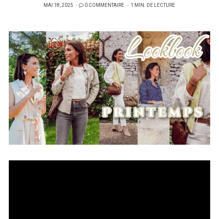
PUBLIÉ
MAI 18, 2025
0 COMMENTAIRE
1 MIN. DE LECTURE
SUR