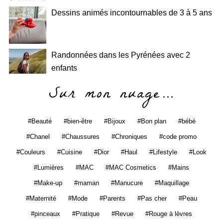
Dessins animés incontournables de 3 à 5 ans
Randonnées dans les Pyrénées avec 2
enfants
Sur mon nuage…
Beauté
bien-être
Bijoux
Bon plan
bébé
Chanel
Chaussures
Chroniques
code promo
Couleurs
Cuisine
Dior
Haul
Lifestyle
Look
Lumières
MAC
MAC Cosmetics
Mains
Make-up
maman
Manucure
Maquillage
Maternité
Mode
Parents
Pas cher
Peau
pinceaux
Pratique
Revue
Rouge à lèvres