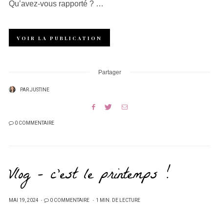
Qu’avez-vous rapporté ? …
VOIR LA PUBLICATION
Partager
PAR
JUSTINE
0 COMMENTAIRE
Vlog – c’est le printemps !
PUBLIÉ
MAI 19, 2024
0 COMMENTAIRE
1 MIN. DE LECTURE
SUR