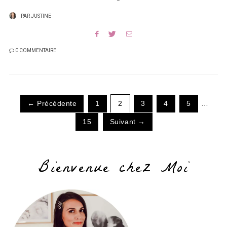
PAR
JUSTINE
0 COMMENTAIRE
← Précédente
1
2
3
4
5
…
15
Suivant →
Bienvenue chez Moi