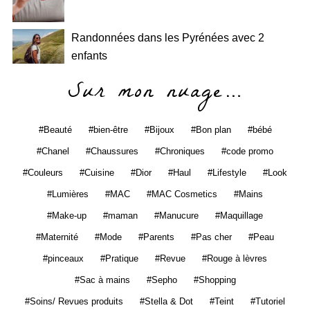
Randonnées dans les Pyrénées avec 2
enfants
Sur mon nuage…
Beauté
bien-être
Bijoux
Bon plan
bébé
Chanel
Chaussures
Chroniques
code promo
Couleurs
Cuisine
Dior
Haul
Lifestyle
Look
Lumières
MAC
MAC Cosmetics
Mains
Make-up
maman
Manucure
Maquillage
Maternité
Mode
Parents
Pas cher
Peau
pinceaux
Pratique
Revue
Rouge à lèvres
Sac à mains
Sepho
Shopping
Soins/ Revues produits
Stella & Dot
Teint
Tutoriel