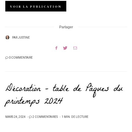
VOIR LA PUBLICATION
Partager
PAR
JUSTINE
0 COMMENTAIRE
Décoration – table de Pâques du
printemps 2024
PUBLIÉ
MARS 24, 2024
2 COMMENTAIRES
1 MIN. DE LECTURE
SUR