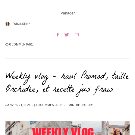
Partager
PAR
JUSTINE
0 COMMENTAIRE
Weekly vlog – haul Promod, taille
Orchidée, et recette jus frais
PUBLIÉ
JANVIER 21, 2024
0 COMMENTAIRE
1 MIN. DE LECTURE
SUR