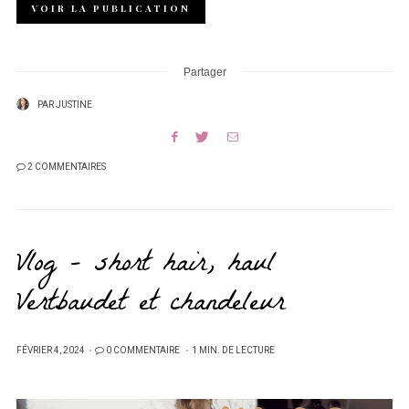
VOIR LA PUBLICATION
Partager
PAR
JUSTINE
2 COMMENTAIRES
Vlog – short hair, haul
Vertbaudet et chandeleur
PUBLIÉ
FÉVRIER 4, 2024
0 COMMENTAIRE
1 MIN. DE LECTURE
SUR