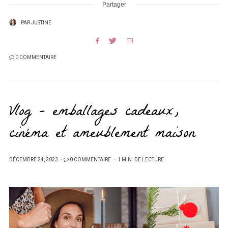
Partager
PAR
JUSTINE
0 COMMENTAIRE
Vlog – emballages cadeaux,
cinéma et ameublement maison
PUBLIÉ
DÉCEMBRE 24, 2023
0 COMMENTAIRE
1 MIN. DE LECTURE
SUR