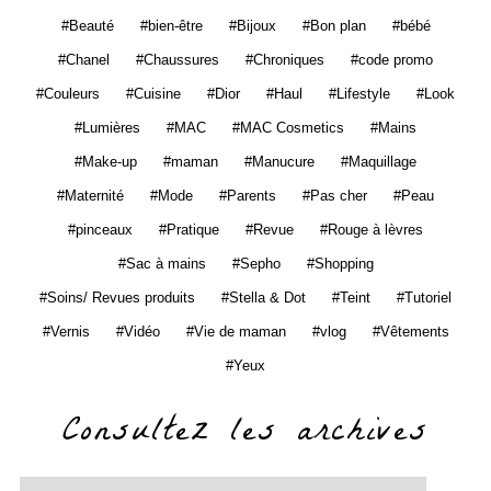
Beauté
bien-être
Bijoux
Bon plan
bébé
Chanel
Chaussures
Chroniques
code promo
Couleurs
Cuisine
Dior
Haul
Lifestyle
Look
Lumières
MAC
MAC Cosmetics
Mains
Make-up
maman
Manucure
Maquillage
Maternité
Mode
Parents
Pas cher
Peau
pinceaux
Pratique
Revue
Rouge à lèvres
Sac à mains
Sepho
Shopping
Soins/ Revues produits
Stella & Dot
Teint
Tutoriel
Vernis
Vidéo
Vie de maman
vlog
Vêtements
Yeux
Consultez les archives