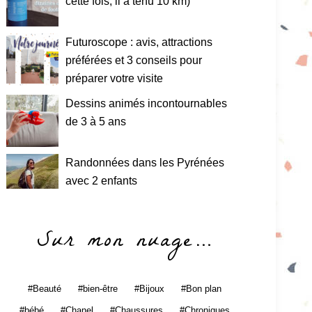
cette fois, il a tenu 10 km)
Futuroscope : avis, attractions
préférées et 3 conseils pour
préparer votre visite
Dessins animés incontournables
de 3 à 5 ans
Randonnées dans les Pyrénées
avec 2 enfants
Sur mon nuage…
Beauté
bien-être
Bijoux
Bon plan
bébé
Chanel
Chaussures
Chroniques