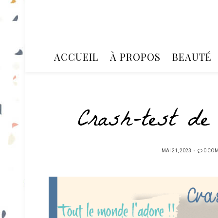
ACCUEIL
À PROPOS
BEAUTÉ
Crash-test de
PUBLIÉ
MAI 21, 2023
0 CO
SUR