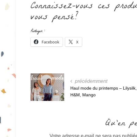
Connaissez-vous ces produ
vous pensé?
Partager :
Facebook
X
précédemment
Haul mode du printemps – Lilysilk,
H&M, Mango
Qu'en p
Votre adresse e-mail ne sera pas publié