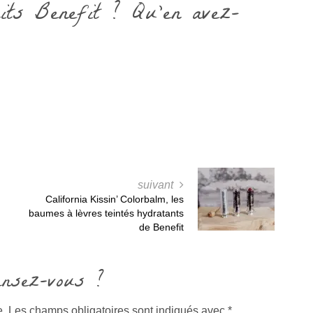
its Benefit ? Qu’en avez-
suivant
California Kissin’ Colorbalm, les
baumes à lèvres teintés hydratants
de Benefit
ensez-vous ?
e.
Les champs obligatoires sont indiqués avec
*