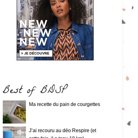
Best of BDSP
Ma recette du pain de courgettes
J’ai recouru au déo Respire (et