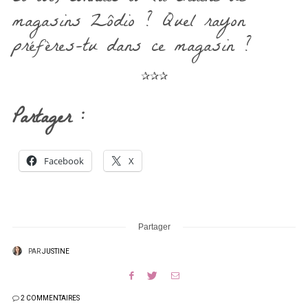
magasins Zôdio ? Quel rayon
préfères-tu dans ce magasin ?
✰✰✰
Partager :
Facebook
X
Partager
PAR
JUSTINE
2 COMMENTAIRES