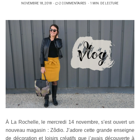
PUBLIÉ
NOVEMBRE 18, 2018
2 COMMENTAIRES
1 MIN. DE LECTURE
SUR
À La Rochelle, le mercredi 14 novembre, s’est ouvert un
nouveau magasin : Zôdio. J’adore cette grande enseigne
de décoration et loisirs créatifs que j’avais découverte à