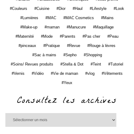
Couleurs
Cuisine
Dior
Haul
Lifestyle
Look
Lumières
MAC
MAC Cosmetics
Mains
Make-up
maman
Manucure
Maquillage
Maternité
Mode
Parents
Pas cher
Peau
pinceaux
Pratique
Revue
Rouge à lèvres
Sac à mains
Sepho
Shopping
Soins/ Revues produits
Stella & Dot
Teint
Tutoriel
Vernis
Vidéo
Vie de maman
vlog
Vêtements
Yeux
Consultez les archives