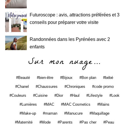
Futuroscope : avis, attractions préférées et 3
conseils pour préparer votre visite
Randonnées dans les Pyrénées avec 2
enfants
Sur mon nuage…
Beauté
bien-être
Bijoux
Bon plan
bébé
Chanel
Chaussures
Chroniques
code promo
Couleurs
Cuisine
Dior
Haul
Lifestyle
Look
Lumières
MAC
MAC Cosmetics
Mains
Make-up
maman
Manucure
Maquillage
Maternité
Mode
Parents
Pas cher
Peau