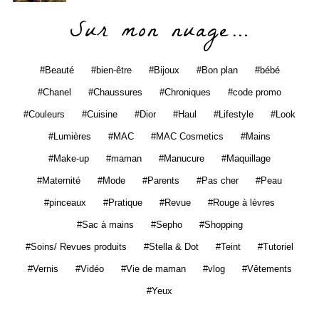
Sur mon nuage…
Beauté
bien-être
Bijoux
Bon plan
bébé
Chanel
Chaussures
Chroniques
code promo
Couleurs
Cuisine
Dior
Haul
Lifestyle
Look
Lumières
MAC
MAC Cosmetics
Mains
Make-up
maman
Manucure
Maquillage
Maternité
Mode
Parents
Pas cher
Peau
pinceaux
Pratique
Revue
Rouge à lèvres
Sac à mains
Sepho
Shopping
Soins/ Revues produits
Stella & Dot
Teint
Tutoriel
Vernis
Vidéo
Vie de maman
vlog
Vêtements
Yeux