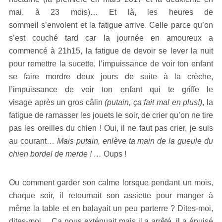
mai, à 23 mois)… Et là, les heures de
sommeil s’envolent et la fatigue arrive. Celle parce qu’on
s’est couché tard car la journée en amoureux a
commencé à 21h15, la fatigue de devoir se lever la nuit
pour remettre la sucette, l’impuissance de voir ton enfant
se faire mordre deux jours de suite à la crèche,
l’impuissance de voir ton enfant qui te griffe le
visage après un gros câlin
(putain, ça fait mal en plus!)
, la
fatigue de ramasser les jouets le soir, de crier qu’on ne tire
pas les oreilles du chien ! Oui, il ne faut pas crier, je suis
au courant…
Mais putain, enlève ta main de la gueule du
chien bordel de merde ! …
Oups !
Ou comment garder son calme lorsque pendant un mois,
chaque soir, il retournait son assiette pour manger à
même la table et en balayait un peu parterre ? Dites-moi,
dites-moi… Ça nous exténuait mais il a arrêté, il a épuisé