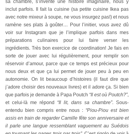
sa chambre, s’invente une histoire imaginaire, nous y
inclut parfois. Il fait la cuisine (sa petite cuisine Ikea pas
avec notre mixeur à soupe, ne vous insurgez pas!) et nous
ramène ses plats à goûter… Pour l’initier, vous avez dû
voir sur Instagram que je l’implique parfois dans mes
préparations culinaires pour lui faire verser les
ingrédients. Très bon exercice de coordination! Je fais en
sorte de jouer avec lui régulièrement, pour remplir son
réservoir d’amour, parce que ce temps est précieux pour
nous deux et que ça lui permet de jouer peu à peu en
autonomie. On lit beaucoup d’histoires (il faut dire que
j’adore choisir des nouveaux livres) et il adore ça. Si bien
que parfois je demande à Papa Poutch
“Il est où Poutch?”
,
et celui-là me répond
“Il lit, dans sa chambre”
. Sous-
entendu bien compris entre nous :
“Piou-Piou est bien
assis en train de regarder Camille fête son anniversaire et
il parle une langue ressemblant vaguement au Suédois
en tournant les pages trois par trois”
. C’est rigolo de voir à