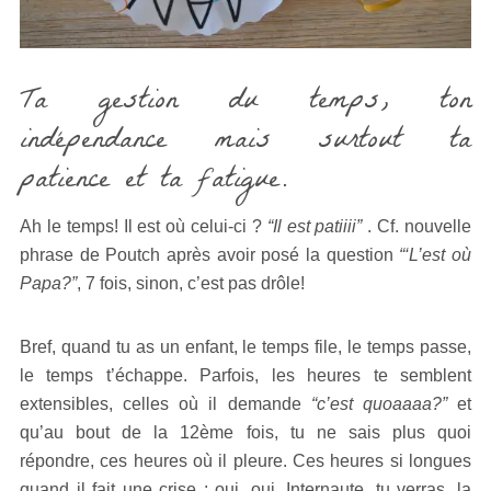
Ta gestion du temps, ton
indépendance mais surtout ta
patience et ta fatigue.
Ah le temps! Il est où celui-ci ?
“Il est patiiii”
. Cf. nouvelle
phrase de Poutch après avoir posé la question
“‘L’est où
Papa?”
, 7 fois, sinon, c’est pas drôle!
Bref, quand tu as un enfant, le temps file, le temps passe,
le temps t’échappe. Parfois, les heures te semblent
extensibles, celles où il demande
“c’est quoaaaa?”
et
qu’au bout de la 12ème fois, tu ne sais plus quoi
répondre, ces heures où il pleure. Ces heures si longues
quand il fait une crise : oui, oui, Internaute, tu verras, la