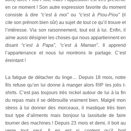
en ce moment ! Son autre expression favorite du moment
consiste à dire
“c’est à moi”
ou
“c’est à Piou-Piou”
(il
cite son prénom bien sûr) au sujet de tout ce qu’il trouve et
l’intéresse. Via son raisonnement, tout est à lui. Enfin, il
aime aussi désigner les choses qui nous appartiennent en
disant
“c’est à Papa”
,
“c’est à Maman”
. Il apprend
l’appartenance et nous lui montrons le partage. C’est
éreintant !
La fatigue de détacher du linge… Depuis 18 mois, notre
fils refuse qu’on lui donne à manger alors RIP les jolis t-
shirts. C’est pas toujours très nickel autour de lui à la fin
du repas mais il se débrouille vraiment bien. Malgré mon
stress à lui donner des morceaux, il mastique très bien
tout type d’aliments mais bonjour la lassitude de faire
tourner des machines ! Depuis 23 mois et demi, il boit au
verre tout seul. Il en est si content qu’il boit