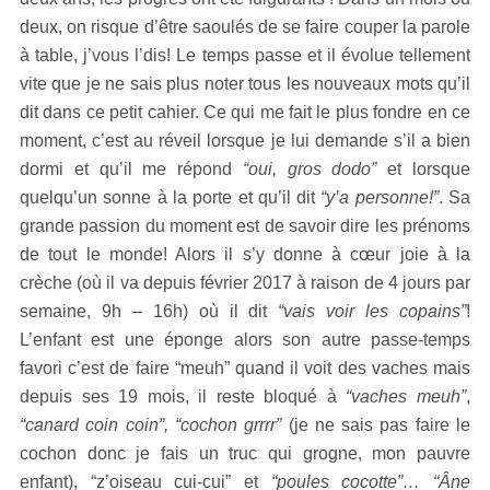
deux, on risque d’être saoulés de se faire couper la parole
à table, j’vous l’dis! Le temps passe et il évolue tellement
vite que je ne sais plus noter tous les nouveaux mots qu’il
dit dans ce petit cahier. Ce qui me fait le plus fondre en ce
moment, c’est au réveil lorsque je lui demande s’il a bien
dormi et qu’il me répond
“oui, gros dodo”
et lorsque
quelqu’un sonne à la porte et qu’il dit
“y’a personne!”
. Sa
grande passion du moment est de savoir dire les prénoms
de tout le monde! Alors il s’y donne à cœur joie à la
crèche (où il va depuis février 2017 à raison de 4 jours par
semaine, 9h – 16h) où il dit
“vais voir les copains”
!
L’enfant est une éponge alors son autre passe-temps
favori c’est de faire “meuh” quand il voit des vaches mais
depuis ses 19 mois, il reste bloqué à
“vaches meuh”
,
“canard coin coin”, “cochon grrrr”
(je ne sais pas faire le
cochon donc je fais un truc qui grogne, mon pauvre
enfant), “z’oiseau cui-cui” et
“poules cocotte”… “Âne