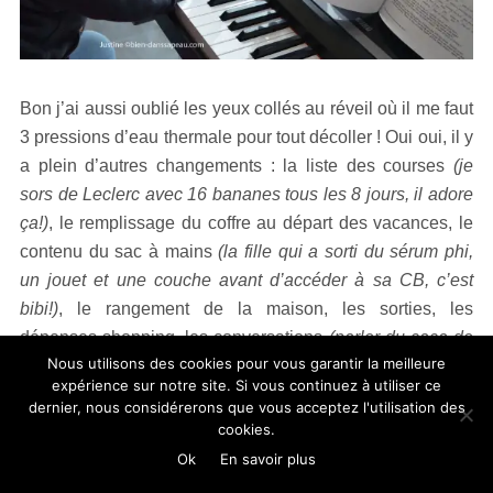
Bon j’ai aussi oublié les yeux collés au réveil où il me faut
3 pressions d’eau thermale pour tout décoller ! Oui oui, il y
a plein d’autres changements : la liste des courses
(je
sors de Leclerc avec 16 bananes tous les 8 jours, il adore
ça!)
, le remplissage du coffre au départ des vacances, le
contenu du sac à mains
(la fille qui a sorti du sérum phi,
un jouet et une couche avant d’accéder à sa CB, c’est
bibi!)
, le rangement de la maison, les sorties, les
dépenses shopping, les conversations
(parler du caca de
Nous utilisons des cookies pour vous garantir la meilleure
Poutch à table, fait!)
, le timing pour se maquiller avec un
expérience sur notre site. Si vous continuez à utiliser ce
gosse qui prend le Beauty Blender pour un mini-ballon de
dernier, nous considérerons que vous acceptez l'utilisation des
rugby, les photos de ton téléphone
(mais où est le chien
cookies.
maintenant?)
, les cris d’extase quand il te ramène son
Ok
En savoir plus
panier de Pâques fait-main de la crèche, ta fierté parce