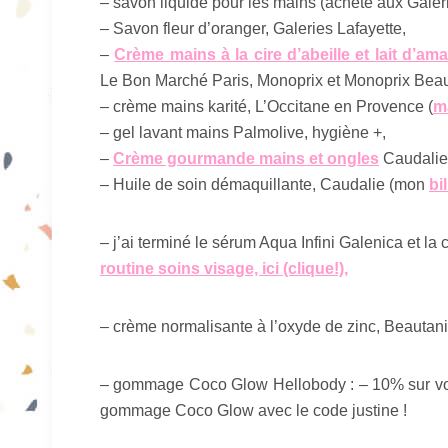
– savon liquide pour les mains (acheté aux Galerie
– Savon fleur d’oranger, Galeries Lafayette,
–
Crème mains à la cire d’abeille et lait d’am
Le Bon Marché Paris, Monoprix et Monoprix Beau
– crème mains karité, L’Occitane en Provence (
m
– gel lavant mains Palmolive, hygiène +,
–
Crème gourmande mains et ongles
Caudalie
– Huile de soin démaquillante, Caudalie (mon
bi
– j’ai terminé le sérum Aqua Infini Galenica et 
routine soins visage, ici (clique!)
,
– crème normalisante à l’oxyde de zinc, Beautani
– gommage Coco Glow Hellobody : – 10% sur v
gommage Coco Glow avec le code justine !