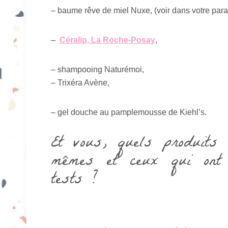
– baume rêve de miel Nuxe, (voir dans votre pa
–
Céralip, La Roche-Posay
,
– shampooing Naturémoi,
– Trixéra Avène,
– gel douche au pamplemousse de Kiehl’s.
Et vous, quels produits
mêmes et ceux qui ont 
tests ?