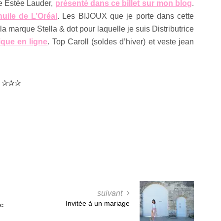
de Estée Lauder,
présenté dans ce billet sur mon blog
.
huile de L’Oréal
. Les BIJOUX que je porte dans cette
a marque Stella & dot pour laquelle je suis Distributrice
que en ligne
. Top Caroll (soldes d’hiver) et veste jean
✰✰✰
suivant
Invitée à un mariage
ec