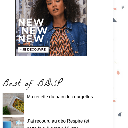
Best of BDSP
Ma recette du pain de courgettes
J’ai recouru au déo Respire (et