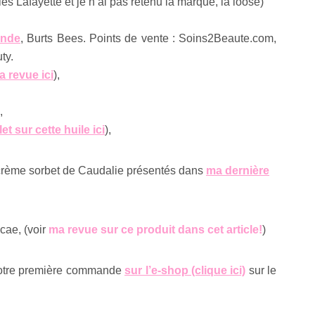
s Lafayette et je n’ai pas retenu la marque, la loose)
ande
, Burts Bees. Points de vente : Soins2Beaute.com,
ty.
a revue ici
),
,
llet sur cette huile ici
),
la crème sorbet de Caudalie présentés dans
ma dernière
cae, (voir
ma revue sur ce produit dans cet article!
)
otre première commande
sur l’e-shop (clique ici)
sur le