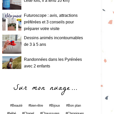
cette fois, il a tenu 10 km)
Futuroscope : avis, attractions
préférées et 3 conseils pour
préparer votre visite
Dessins animés incontournables
de 3 à 5 ans
Randonnées dans les Pyrénées
avec 2 enfants
Sur mon nuage…
Beauté
bien-être
Bijoux
Bon plan
bébé
Chanel
Chaussures
Chroniques