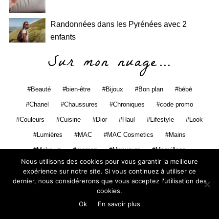
Randonnées dans les Pyrénées avec 2
enfants
Sur mon nuage…
Beauté
bien-être
Bijoux
Bon plan
bébé
Chanel
Chaussures
Chroniques
code promo
Couleurs
Cuisine
Dior
Haul
Lifestyle
Look
Lumières
MAC
MAC Cosmetics
Mains
Make-up
maman
Manucure
Maquillage
Nous utilisons des cookies pour vous garantir la meilleure
Maternité
Mode
Parents
Pas cher
Peau
expérience sur notre site. Si vous continuez à utiliser ce
pinceaux
Pratique
Revue
Rouge à lèvres
dernier, nous considérerons que vous acceptez l'utilisation des
cookies.
Sac à mains
Sepho
Shopping
Ok
En savoir plus
Soins/ Revues produits
Stella & Dot
Teint
Tutoriel