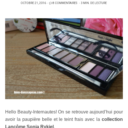
PUBLIÉ
OCTOBRE 21, 2016
8 COMMENTAIRES
3 MIN. DE LECTURE
SUR
Hello Beauty-Internautes! On se retrouve aujourd’hui pour
avoir la paupière belle et le teint frais avec la
collection
Lancôme Sonia Rykiel
.