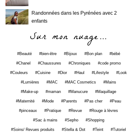
Randonnées dans les Pyrénées avec 2
enfants
Sur mon nuage…
Beauté
bien-être
Bijoux
Bon plan
bébé
Chanel
Chaussures
Chroniques
code promo
Couleurs
Cuisine
Dior
Haul
Lifestyle
Look
Lumières
MAC
MAC Cosmetics
Mains
Make-up
maman
Manucure
Maquillage
Maternité
Mode
Parents
Pas cher
Peau
pinceaux
Pratique
Revue
Rouge à lèvres
Sac à mains
Sepho
Shopping
Soins/ Revues produits
Stella & Dot
Teint
Tutoriel