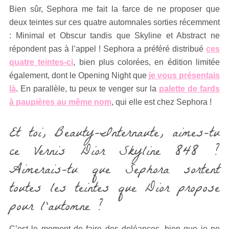
Bien sûr, Sephora me fait la farce de ne proposer que
deux teintes sur ces quatre automnales sorties récemment
: Minimal et Obscur tandis que Skyline et Abstract ne
répondent pas à l’appel ! Sephora a préféré distribué
ces
quatre teintes-ci
, bien plus colorées, en édition limitée
également, dont le Opening Night que
je vous présentais
là
. En parallèle, tu peux te venger sur la
palette de fards
à paupières au même nom
, qui elle est chez Sephora !
Et toi, Beauty-Internaute, aimes-tu
ce Vernis Dior Skyline 848 ?
Aimerais-tu que Sephora sortent
toutes les teintes que Dior propose
pour l’automne ?
C’est le moment de faire des doléances, bien que je ne