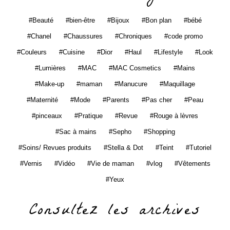
Beauté
bien-être
Bijoux
Bon plan
bébé
Chanel
Chaussures
Chroniques
code promo
Couleurs
Cuisine
Dior
Haul
Lifestyle
Look
Lumières
MAC
MAC Cosmetics
Mains
Make-up
maman
Manucure
Maquillage
Maternité
Mode
Parents
Pas cher
Peau
pinceaux
Pratique
Revue
Rouge à lèvres
Sac à mains
Sepho
Shopping
Soins/ Revues produits
Stella & Dot
Teint
Tutoriel
Vernis
Vidéo
Vie de maman
vlog
Vêtements
Yeux
Consultez les archives