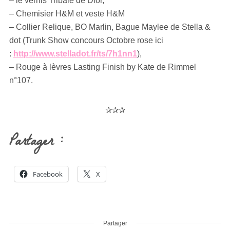
– le vernis Tribale de Dior,
– Chemisier H&M et veste H&M
– Collier Relique, BO Marlin, Bague Maylee de Stella &
dot (Trunk Show concours Octobre rose ici
:
http://www.stelladot.fr/ts/7h1nn1
),
– Rouge à lèvres Lasting Finish by Kate de Rimmel
n°107.
✰✰✰
Partager :
Facebook
X
Partager