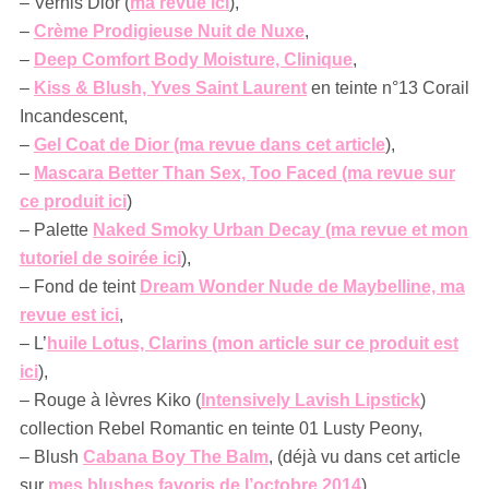
– Vernis Dior (
ma revue ici
),
–
Crème Prodigieuse Nuit de Nuxe
,
–
Deep Comfort Body Moisture, Clinique
,
–
Kiss & Blush, Yves Saint Laurent
en teinte n°13 Corail
Incandescent,
–
Gel Coat de Dior (ma revue dans cet article
),
–
Mascara Better Than Sex, Too Faced (ma revue sur
ce produit ici
)
– Palette
Naked Smoky Urban Decay (ma revue et mon
tutoriel de soirée ici
),
– Fond de teint
Dream Wonder Nude de Maybelline, ma
revue est ici
,
– L’
huile Lotus, Clarins (mon article sur ce produit est
ici
),
– Rouge à lèvres Kiko (
Intensively Lavish Lipstick
)
collection Rebel Romantic en teinte 01 Lusty Peony,
– Blush
Cabana Boy The Balm
, (déjà vu dans cet article
sur
mes blushes favoris de l’octobre 2014
)