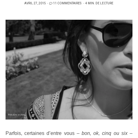
PUBLIÉ
AVRIL 27, 2015
11 COMMENTAIRES
4 MIN. DE LECTURE
SUR
Parfois, certaines d’entre vous –
bon, ok, cinq ou six
–