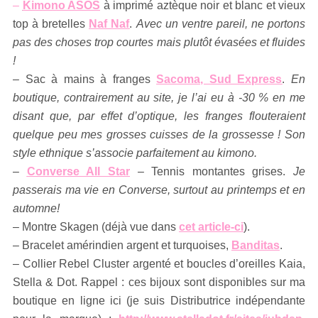
–
Kimono ASOS
à imprimé aztèque noir et blanc et vieux
top à bretelles
Naf Naf
.
Avec un ventre pareil, ne portons
pas des choses trop courtes mais plutôt évasées et fluides
!
– Sac à mains à franges
Sacoma, Sud Express
.
En
boutique, contrairement au site, je l’ai eu à -30 % en me
disant que, par effet d’optique, les franges flouteraient
quelque peu mes grosses cuisses de la grossesse ! Son
style ethnique s’associe parfaitement au kimono.
–
Converse All Star
– Tennis montantes grises.
Je
passerais ma vie en Converse, surtout au printemps et en
automne!
– Montre Skagen (déjà vue dans
cet article-ci
).
– Bracelet amérindien argent et turquoises,
Banditas
.
– Collier Rebel Cluster argenté et boucles d’oreilles Kaia,
Stella & Dot. Rappel : ces bijoux sont disponibles sur ma
boutique en ligne ici (je suis Distributrice indépendante