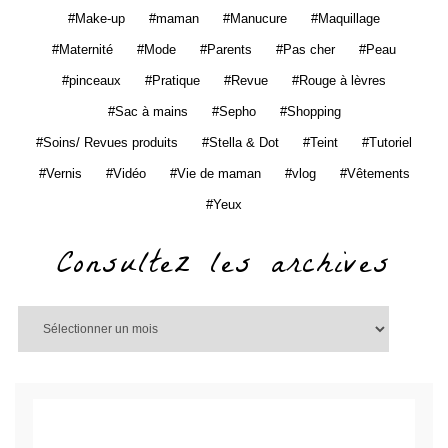
Make-up
maman
Manucure
Maquillage
Maternité
Mode
Parents
Pas cher
Peau
pinceaux
Pratique
Revue
Rouge à lèvres
Sac à mains
Sepho
Shopping
Soins/ Revues produits
Stella & Dot
Teint
Tutoriel
Vernis
Vidéo
Vie de maman
vlog
Vêtements
Yeux
Consultez les archives