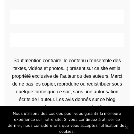
Sauf mention contraire, le contenu (l’ensemble des
textes, vidéos et photos...) présent sur ce site est la
propriété exclusive de l’auteur ou des auteurs. Merci
de ne pas les copier, reproduire ou redistribuer sous
quelque forme que ce soit, sans une autorisation
écrite de l’auteur. Les avis donnés sur ce blog
n’engagent que la propre personne qu'est l'auteur qui
Nous utilisons des cookies pour vous garantir la meilleure
les rédige.
expérience sur notre site. Si vous continuez à utiliser ce
dernier, nous considérerons que vous acceptez l'utilisation des
cookies.