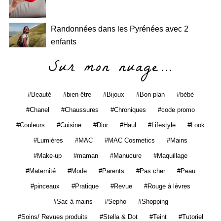
Randonnées dans les Pyrénées avec 2
enfants
Sur mon nuage…
Beauté
bien-être
Bijoux
Bon plan
bébé
Chanel
Chaussures
Chroniques
code promo
Couleurs
Cuisine
Dior
Haul
Lifestyle
Look
Lumières
MAC
MAC Cosmetics
Mains
Make-up
maman
Manucure
Maquillage
Maternité
Mode
Parents
Pas cher
Peau
pinceaux
Pratique
Revue
Rouge à lèvres
Sac à mains
Sepho
Shopping
Soins/ Revues produits
Stella & Dot
Teint
Tutoriel