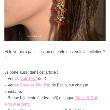
Et le vernis à paillettes, on en parle du vernis à paillettes ?
;)
Je porte aussi dans cet article :
– Vernis
Nuit 1947
de Dior,
– Vernis
Rock At The Top
de Essie, sur chaque
annulaire,
– Bague bijouterie (cadeau <3) et bague
Stella & Dot
Arrow argent
,