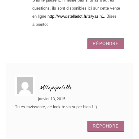
S’ils te plaisent, n’hésite pas si tu as d’autres
questions, ils sont disponibles ici sur cette vente
en ligne
http://www.stelladot.fr/ts/yazln1
. Bises
à bientôt
RÉPONDRE
Mllepipelette
janvier 13, 2015
Tu es ravissante, ce look te va super bien ! :)
RÉPONDRE