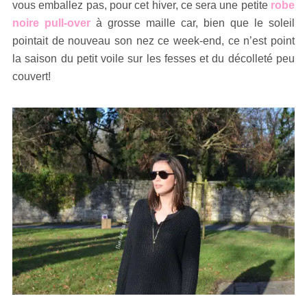
vous emballez pas, pour cet hiver, ce sera une petite
robe
noire pull-over
à grosse maille car, bien que le soleil
pointait de nouveau son nez ce week-end, ce n’est point
la saison du petit voile sur les fesses et du décolleté peu
couvert!