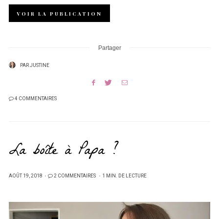
VOIR LA PUBLICATION
Partager
PAR
JUSTINE
4 COMMENTAIRES
La boîte à Papa ?
PUBLIÉ
AOÛT 19, 2018
2 COMMENTAIRES
1 MIN. DE LECTURE
SUR