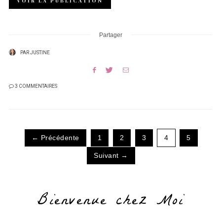
VOIR LA PUBLICATION
Partager
PAR
JUSTINE
3 COMMENTAIRES
← Précédente
1
2
3
4
5
Suivant →
Bienvenue chez Moi