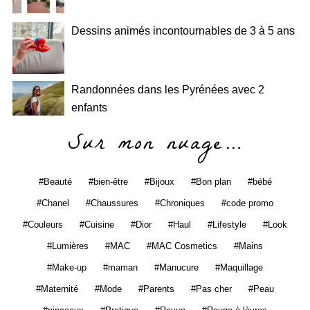
Dessins animés incontournables de 3 à 5 ans
Randonnées dans les Pyrénées avec 2
enfants
Sur mon nuage…
Beauté
bien-être
Bijoux
Bon plan
bébé
Chanel
Chaussures
Chroniques
code promo
Couleurs
Cuisine
Dior
Haul
Lifestyle
Look
Lumières
MAC
MAC Cosmetics
Mains
Make-up
maman
Manucure
Maquillage
Maternité
Mode
Parents
Pas cher
Peau