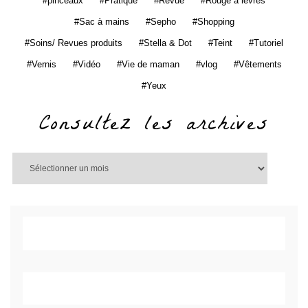
pinceaux
Pratique
Revue
Rouge à lèvres
Sac à mains
Sepho
Shopping
Soins/ Revues produits
Stella & Dot
Teint
Tutoriel
Vernis
Vidéo
Vie de maman
vlog
Vêtements
Yeux
Consultez les archives