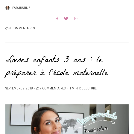
PAR
JUSTINE
9 COMMENTAIRES
Livres enfants 3 ans : le
préparer à l’école maternelle
PUBLIÉ
SEPTEMBRE 2, 2018
7 COMMENTAIRES
1 MIN. DE LECTURE
SUR