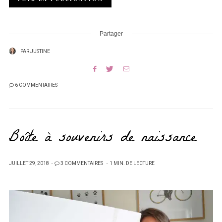
Partager
PAR
JUSTINE
6 COMMENTAIRES
Boîte à souvenirs de naissance
PUBLIÉ
JUILLET 29, 2018
3 COMMENTAIRES
1 MIN. DE LECTURE
SUR