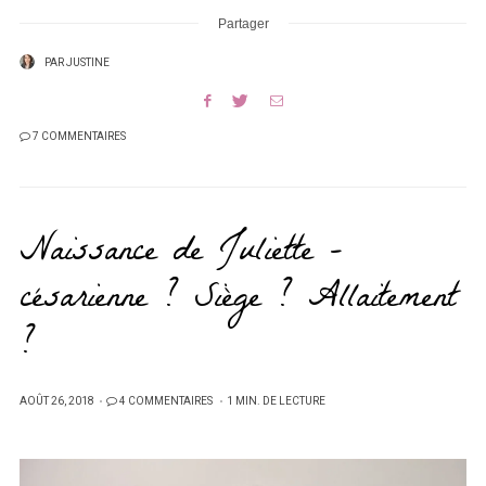
Partager
PAR
JUSTINE
7 COMMENTAIRES
Naissance de Juliette –
césarienne ? Siège ? Allaitement
?
PUBLIÉ
AOÛT 26, 2018
4 COMMENTAIRES
1 MIN. DE LECTURE
SUR