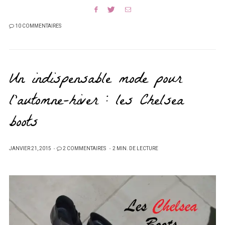
10 COMMENTAIRES
Un indispensable mode pour
l’automne-hiver : les Chelsea
boots
PUBLIÉ
JANVIER 21, 2015
2 COMMENTAIRES
2 MIN. DE LECTURE
SUR