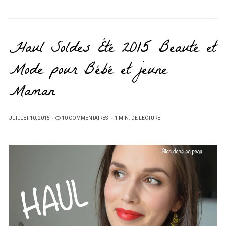
Haul Soldes Été 2015 Beauté et
Mode pour Bébé et jeune
Maman
PUBLIÉ
JUILLET 10, 2015
10 COMMENTAIRES
1 MIN. DE LECTURE
SUR