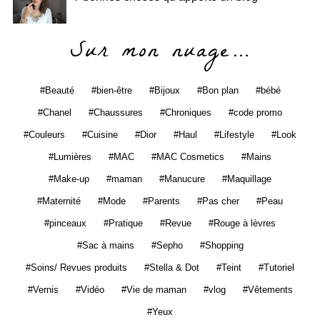
Sur mon nuage…
Beauté
bien-être
Bijoux
Bon plan
bébé
Chanel
Chaussures
Chroniques
code promo
Couleurs
Cuisine
Dior
Haul
Lifestyle
Look
Lumières
MAC
MAC Cosmetics
Mains
Make-up
maman
Manucure
Maquillage
Maternité
Mode
Parents
Pas cher
Peau
pinceaux
Pratique
Revue
Rouge à lèvres
Sac à mains
Sepho
Shopping
Soins/ Revues produits
Stella & Dot
Teint
Tutoriel
Vernis
Vidéo
Vie de maman
vlog
Vêtements
Yeux