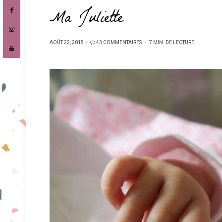
Ma Juliette
PUBLIÉ
AOÛT 22, 2018
43 COMMENTAIRES
7 MIN. DE LECTURE
SUR