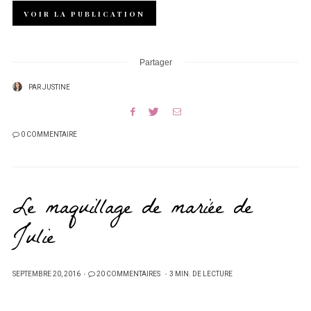
VOIR LA PUBLICATION
Partager
PAR
JUSTINE
0 COMMENTAIRE
Le maquillage de mariée de
Julie
PUBLIÉ
SEPTEMBRE 20, 2016
20 COMMENTAIRES
3 MIN. DE LECTURE
SUR