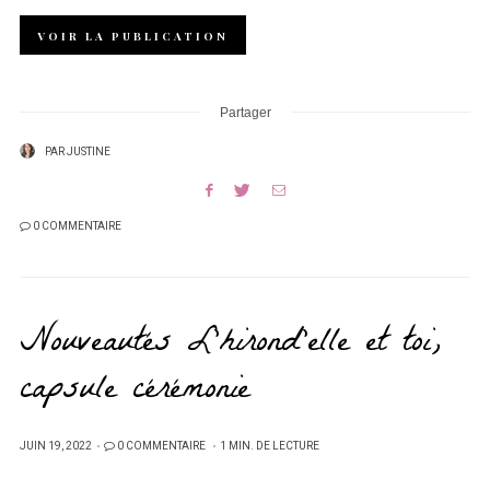
VOIR LA PUBLICATION
Partager
PAR
JUSTINE
0 COMMENTAIRE
Nouveautés L’hirond’elle et toi,
capsule cérémonie
PUBLIÉ
JUIN 19, 2022
0 COMMENTAIRE
1 MIN. DE LECTURE
SUR