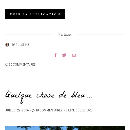
VOIR LA PUBLICATION
Partager
PAR
JUSTINE
20 COMMENTAIRES
Quelque chose de bleu…
PUBLIÉ
JUILLET 29, 2016
18 COMMENTAIRES
8 MIN. DE LECTURE
SUR