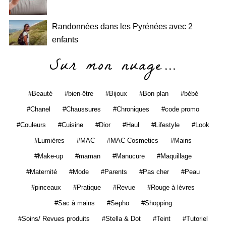
Randonnées dans les Pyrénées avec 2
enfants
Sur mon nuage…
Beauté
bien-être
Bijoux
Bon plan
bébé
Chanel
Chaussures
Chroniques
code promo
Couleurs
Cuisine
Dior
Haul
Lifestyle
Look
Lumières
MAC
MAC Cosmetics
Mains
Make-up
maman
Manucure
Maquillage
Maternité
Mode
Parents
Pas cher
Peau
pinceaux
Pratique
Revue
Rouge à lèvres
Sac à mains
Sepho
Shopping
Soins/ Revues produits
Stella & Dot
Teint
Tutoriel