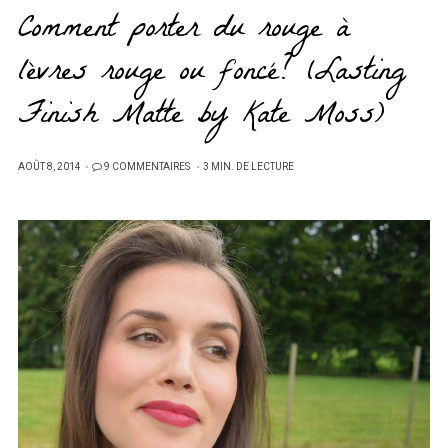
Comment porter du rouge à
lèvres rouge ou foncé? (Lasting
Finish Matte by Kate Moss)
PUBLIÉ
AOÛT 8, 2014
9 COMMENTAIRES
3 MIN. DE LECTURE
SUR