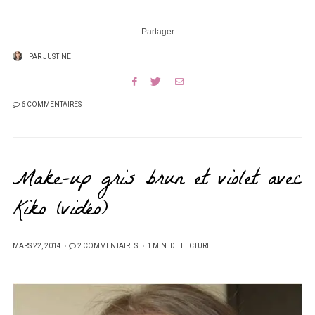
Partager
PAR
JUSTINE
6 COMMENTAIRES
Make-up gris brun et violet avec
Kiko (vidéo)
PUBLIÉ
MARS 22, 2014
2 COMMENTAIRES
1 MIN. DE LECTURE
SUR