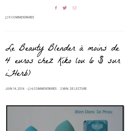
9 COMMENTAIRES
Le Beauty Blender à moins de
4 euros chez Kiko (ou 6 $ sur
iHerb)
PUBLIÉ
JUIN 14, 2014
6 COMMENTAIRES
2 MIN. DE LECTURE
SUR