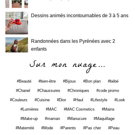
Dessins animés incontournables de 3 à 5 ans
Randonnées dans les Pyrénées avec 2
enfants
Sur mon nuage…
Beauté
bien-être
Bijoux
Bon plan
bébé
Chanel
Chaussures
Chroniques
code promo
Couleurs
Cuisine
Dior
Haul
Lifestyle
Look
Lumières
MAC
MAC Cosmetics
Mains
Make-up
maman
Manucure
Maquillage
Maternité
Mode
Parents
Pas cher
Peau