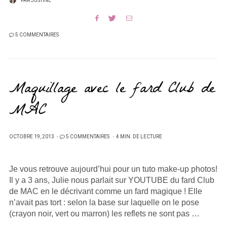
PAR
JUSTINE
5 COMMENTAIRES
Maquillage avec le fard Club de
MAC
PUBLIÉ
OCTOBRE 19, 2013
5 COMMENTAIRES
4 MIN. DE LECTURE
SUR
Je vous retrouve aujourd’hui pour un tuto make-up photos!
Il y a 3 ans, Julie nous parlait sur YOUTUBE du fard Club
de MAC en le décrivant comme un fard magique ! Elle
n’avait pas tort : selon la base sur laquelle on le pose
(crayon noir, vert ou marron) les reflets ne sont pas …