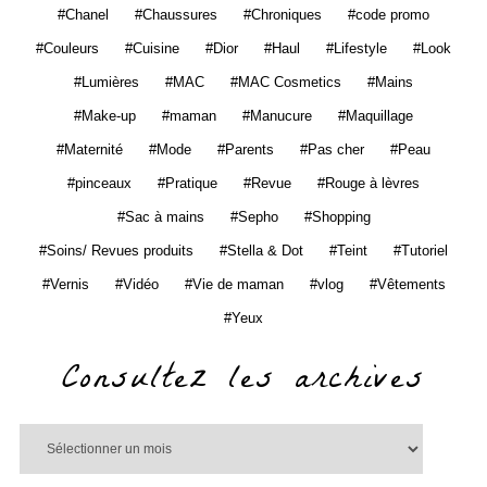
Chanel
Chaussures
Chroniques
code promo
Couleurs
Cuisine
Dior
Haul
Lifestyle
Look
Lumières
MAC
MAC Cosmetics
Mains
Make-up
maman
Manucure
Maquillage
Maternité
Mode
Parents
Pas cher
Peau
pinceaux
Pratique
Revue
Rouge à lèvres
Sac à mains
Sepho
Shopping
Soins/ Revues produits
Stella & Dot
Teint
Tutoriel
Vernis
Vidéo
Vie de maman
vlog
Vêtements
Yeux
Consultez les archives