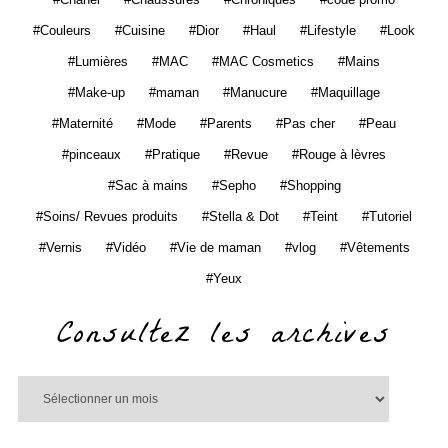
Couleurs
Cuisine
Dior
Haul
Lifestyle
Look
Lumières
MAC
MAC Cosmetics
Mains
Make-up
maman
Manucure
Maquillage
Maternité
Mode
Parents
Pas cher
Peau
pinceaux
Pratique
Revue
Rouge à lèvres
Sac à mains
Sepho
Shopping
Soins/ Revues produits
Stella & Dot
Teint
Tutoriel
Vernis
Vidéo
Vie de maman
vlog
Vêtements
Yeux
Consultez les archives