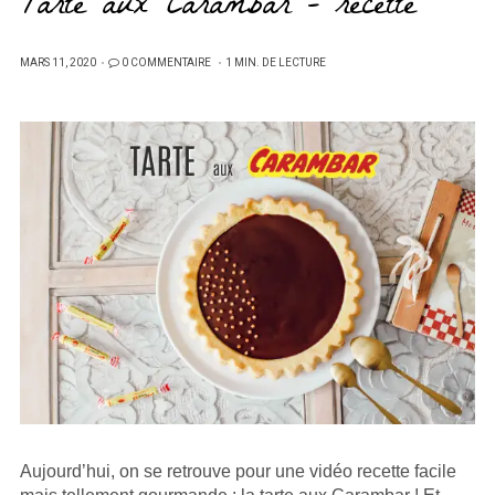
Tarte aux Carambar – recette
PUBLIÉ
MARS 11, 2020
0 COMMENTAIRE
1 MIN. DE LECTURE
SUR
Aujourd’hui, on se retrouve pour une vidéo recette facile