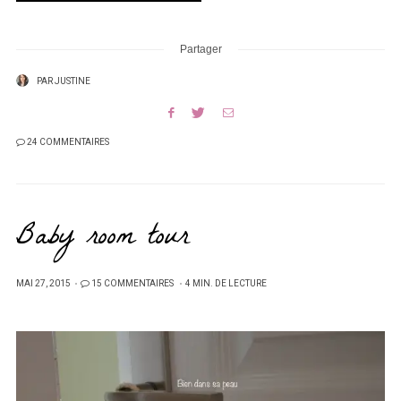
Partager
PAR
JUSTINE
24 COMMENTAIRES
Baby room tour
PUBLIÉ
MAI 27, 2015
15 COMMENTAIRES
4 MIN. DE LECTURE
SUR