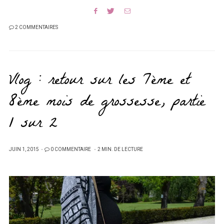
2 COMMENTAIRES
Vlog : retour sur les 7ème et
8ème mois de grossesse, partie
1 sur 2
PUBLIÉ
JUIN 1, 2015
0 COMMENTAIRE
2 MIN. DE LECTURE
SUR