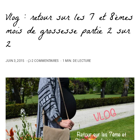
Vlog : retour sur les 7 et 8èmes
mois de grossesse partie 2 sur
2
PUBLIÉ
JUIN 3, 2015
2 COMMENTAIRES
1 MIN. DE LECTURE
SUR