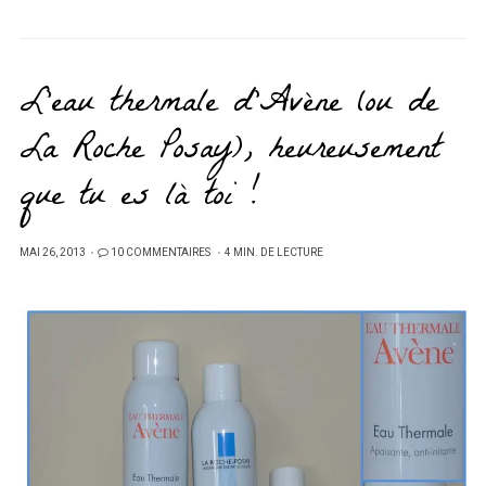
L’eau thermale d’Avène (ou de
La Roche Posay), heureusement
que tu es là toi !
PUBLIÉ
MAI 26, 2013
10 COMMENTAIRES
4 MIN. DE LECTURE
SUR