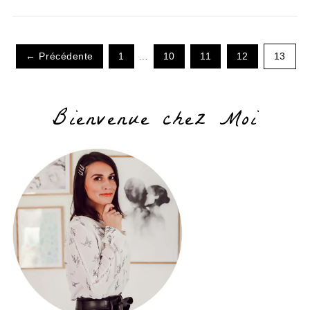
← Précédente
1
…
10
11
12
13
Bienvenue chez Moi