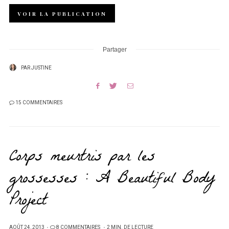
VOIR LA PUBLICATION
Partager
PAR
JUSTINE
15 COMMENTAIRES
Corps meurtris par les
grossesses : A Beautiful Body
Project
PUBLIÉ
AOÛT 24, 2013
8 COMMENTAIRES
2 MIN. DE LECTURE