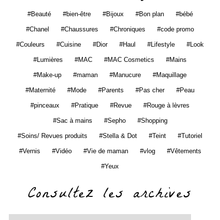
Beauté
bien-être
Bijoux
Bon plan
bébé
Chanel
Chaussures
Chroniques
code promo
Couleurs
Cuisine
Dior
Haul
Lifestyle
Look
Lumières
MAC
MAC Cosmetics
Mains
Make-up
maman
Manucure
Maquillage
Maternité
Mode
Parents
Pas cher
Peau
pinceaux
Pratique
Revue
Rouge à lèvres
Sac à mains
Sepho
Shopping
Soins/ Revues produits
Stella & Dot
Teint
Tutoriel
Vernis
Vidéo
Vie de maman
vlog
Vêtements
Yeux
Consultez les archives