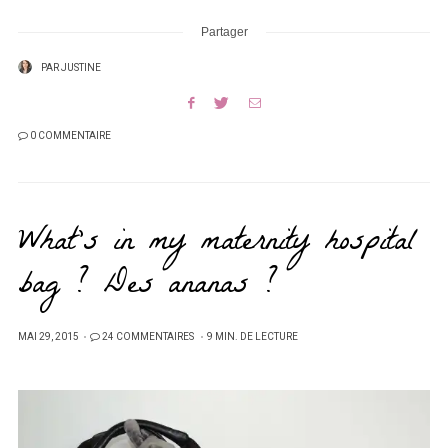
Partager
PAR
JUSTINE
0 COMMENTAIRE
What’s in my maternity hospital
bag ? Des ananas ?
PUBLIÉ
MAI 29, 2015
24 COMMENTAIRES
9 MIN. DE LECTURE
SUR