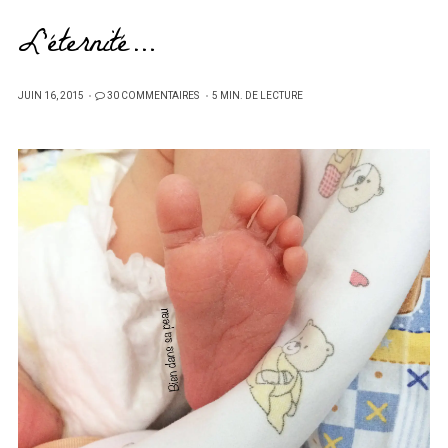
L’éternité…
PUBLIÉ
JUIN 16, 2015
30 COMMENTAIRES
5 MIN. DE LECTURE
SUR