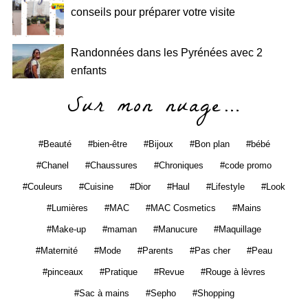
conseils pour préparer votre visite
Randonnées dans les Pyrénées avec 2
enfants
Sur mon nuage…
Beauté
bien-être
Bijoux
Bon plan
bébé
Chanel
Chaussures
Chroniques
code promo
Couleurs
Cuisine
Dior
Haul
Lifestyle
Look
Lumières
MAC
MAC Cosmetics
Mains
Make-up
maman
Manucure
Maquillage
Maternité
Mode
Parents
Pas cher
Peau
pinceaux
Pratique
Revue
Rouge à lèvres
Sac à mains
Sepho
Shopping