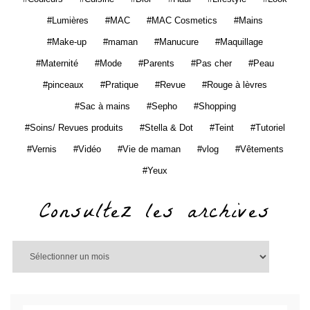
Lumières
MAC
MAC Cosmetics
Mains
Make-up
maman
Manucure
Maquillage
Maternité
Mode
Parents
Pas cher
Peau
pinceaux
Pratique
Revue
Rouge à lèvres
Sac à mains
Sepho
Shopping
Soins/ Revues produits
Stella & Dot
Teint
Tutoriel
Vernis
Vidéo
Vie de maman
vlog
Vêtements
Yeux
Consultez les archives