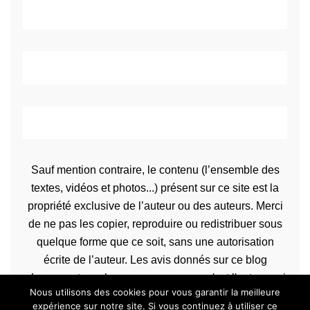
Sauf mention contraire, le contenu (l’ensemble des
textes, vidéos et photos...) présent sur ce site est la
propriété exclusive de l’auteur ou des auteurs. Merci
de ne pas les copier, reproduire ou redistribuer sous
quelque forme que ce soit, sans une autorisation
écrite de l’auteur. Les avis donnés sur ce blog
n’engagent que la propre personne qu'est l'auteur qui
Nous utilisons des cookies pour vous garantir la meilleure
les rédige.
expérience sur notre site. Si vous continuez à utiliser ce