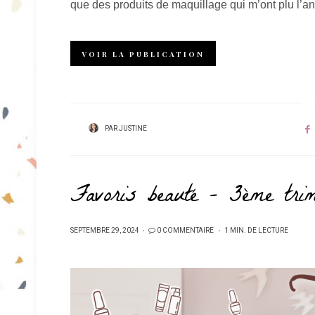
que des produits de maquillage qui m’ont plu l’an
VOIR LA PUBLICATION
PAR
JUSTINE
Favoris beauté – 3ème trim
PUBLIÉ
SEPTEMBRE 29, 2024
0 COMMENTAIRE
1 MIN. DE LECTURE
SUR