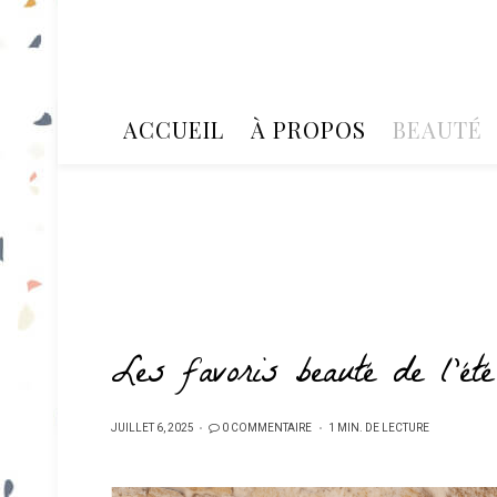
ACCUEIL
À PROPOS
BEAUTÉ
Les favoris beauté de l’été
PUBLIÉ
JUILLET 6, 2025
0 COMMENTAIRE
1 MIN. DE LECTURE
SUR