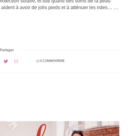
otection solaire, et tutti quanti des soins de la peau
ident à avoir de jolis pieds et à atténuer les rides… …
Partager
0 COMMENTAIRE