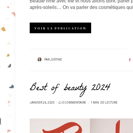
Beauté rime avec été et nous allons donc parler pr
après-soleils… On va parler des cosmétiques qui a
VOIR LA PUBLICATION
PAR
JUSTINE
Best of beauty 2024
PUBLIÉ
JANVIER 26, 2025
0 COMMENTAIRE
1 MIN. DE LECTURE
SUR