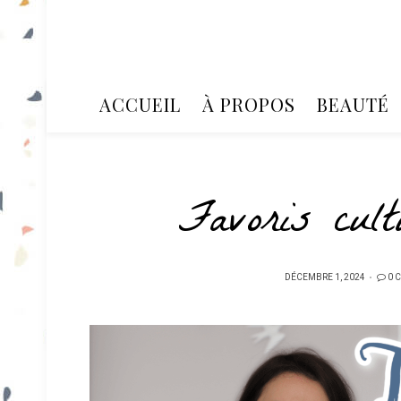
ACCUEIL
À PROPOS
BEAUTÉ
Favoris cult
PUBLIÉ
DÉCEMBRE 1, 2024
0 
SUR