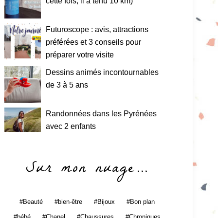
cette fois, il a tenu 10 km)
Futuroscope : avis, attractions
préférées et 3 conseils pour
préparer votre visite
Dessins animés incontournables
de 3 à 5 ans
Randonnées dans les Pyrénées
avec 2 enfants
Sur mon nuage…
Beauté
bien-être
Bijoux
Bon plan
bébé
Chanel
Chaussures
Chroniques