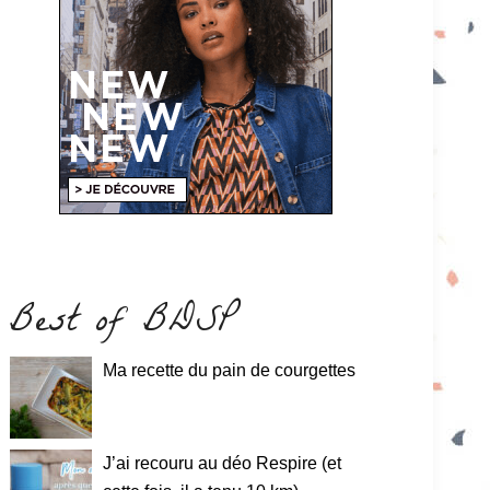
Best of BDSP
Ma recette du pain de courgettes
J’ai recouru au déo Respire (et