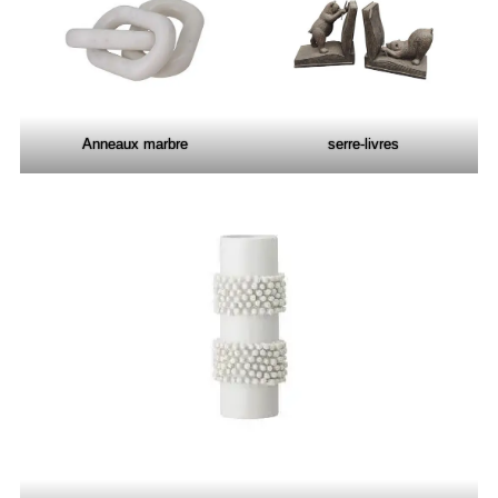
Anneaux
marbre
serre-livres