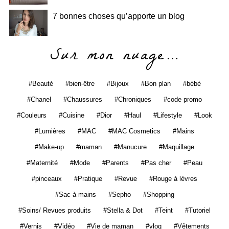
7 bonnes choses qu’apporte un blog
Sur mon nuage…
Beauté
bien-être
Bijoux
Bon plan
bébé
Chanel
Chaussures
Chroniques
code promo
Couleurs
Cuisine
Dior
Haul
Lifestyle
Look
Lumières
MAC
MAC Cosmetics
Mains
Make-up
maman
Manucure
Maquillage
Maternité
Mode
Parents
Pas cher
Peau
pinceaux
Pratique
Revue
Rouge à lèvres
Sac à mains
Sepho
Shopping
Soins/ Revues produits
Stella & Dot
Teint
Tutoriel
Vernis
Vidéo
Vie de maman
vlog
Vêtements