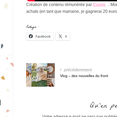
Création de contenu rémunérée par
Cuure
. . M
achats (en tant que marraine, je gagnerai 20 euros 
Partager :
Facebook
X
précédemment
Vlog – des nouvelles du front
Qu'en p
Votre adresse e-mail ne sera pas publié