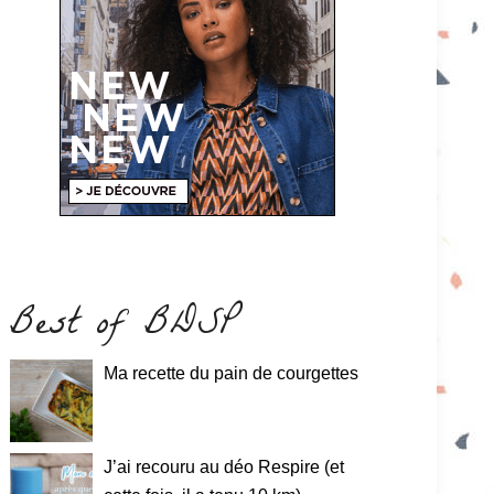
Best of BDSP
Ma recette du pain de courgettes
J’ai recouru au déo Respire (et