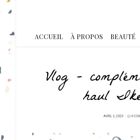
ACCUEIL
À PROPOS
BEAUTÉ
Vlog – complém
haul Ike
PUBLIÉ
AVRIL 2, 2023
0 CO
SUR