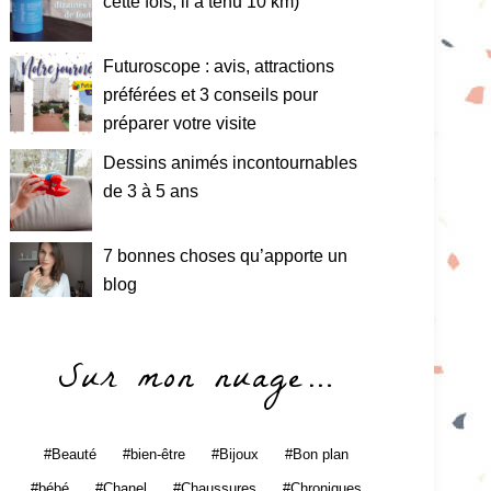
cette fois, il a tenu 10 km)
Futuroscope : avis, attractions
préférées et 3 conseils pour
préparer votre visite
Dessins animés incontournables
de 3 à 5 ans
7 bonnes choses qu’apporte un
blog
Sur mon nuage…
Beauté
bien-être
Bijoux
Bon plan
bébé
Chanel
Chaussures
Chroniques