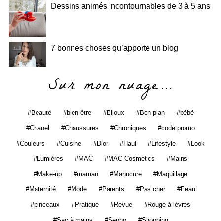
Dessins animés incontournables de 3 à 5 ans
7 bonnes choses qu’apporte un blog
Sur mon nuage…
Beauté
bien-être
Bijoux
Bon plan
bébé
Chanel
Chaussures
Chroniques
code promo
Couleurs
Cuisine
Dior
Haul
Lifestyle
Look
Lumières
MAC
MAC Cosmetics
Mains
Make-up
maman
Manucure
Maquillage
Maternité
Mode
Parents
Pas cher
Peau
pinceaux
Pratique
Revue
Rouge à lèvres
Sac à mains
Sepho
Shopping