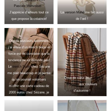
Pascale Monvoisin
…
J’apprécie d’ailleurs tout ce
La
version Mahé
me fait aussi
que propose la créatrice!
de l’œil !
Depuis plusieurs automnes,
j’ai envie d’un trench beige et
force est de constater que la
tendance ne se démode pas!
Le
trench Scott
chez Sézane
me plait beaucoup et je pense
Coup de cœur pour
cette
qu’on pourrait volontiers
écharpe
aux couleurs
m’offrir une carte cadeau de
d’automne !
2000 euros chez Sézane, je
trouverais à les dépenser
(j’exagère volontairement mais