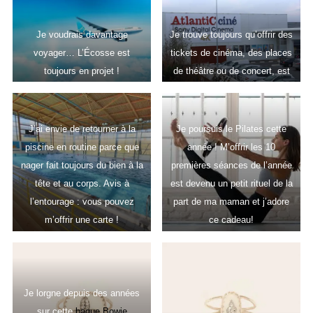
Je voudrais davantage
Je trouve toujours qu’offrir des
voyager… L’Écosse est
tickets de cinéma, des places
toujours en projet !
de théâtre ou de concert, est
un cadeau malin, chargé de
sens, minimaliste pour celui
qui le reçoit…
J’ai envie de retourner à la
Je poursuis le Pilates cette
piscine en routine parce que
année ! M’offrir les 10
nager fait toujours du bien à la
premières séances de l’année
tête et au corps. Avis à
est devenu un petit rituel de la
l’entourage : vous pouvez
part de ma maman et j’adore
m’offrir une carte !
ce cadeau!
Je lorgne depuis des années
sur cette
bague Bowie