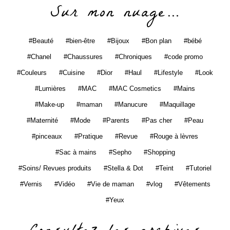
Sur mon nuage…
Beauté
bien-être
Bijoux
Bon plan
bébé
Chanel
Chaussures
Chroniques
code promo
Couleurs
Cuisine
Dior
Haul
Lifestyle
Look
Lumières
MAC
MAC Cosmetics
Mains
Make-up
maman
Manucure
Maquillage
Maternité
Mode
Parents
Pas cher
Peau
pinceaux
Pratique
Revue
Rouge à lèvres
Sac à mains
Sepho
Shopping
Soins/ Revues produits
Stella & Dot
Teint
Tutoriel
Vernis
Vidéo
Vie de maman
vlog
Vêtements
Yeux