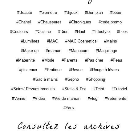
Beauté
bien-être
Bijoux
Bon plan
bébé
Chanel
Chaussures
Chroniques
code promo
Couleurs
Cuisine
Dior
Haul
Lifestyle
Look
Lumières
MAC
MAC Cosmetics
Mains
Make-up
maman
Manucure
Maquillage
Maternité
Mode
Parents
Pas cher
Peau
pinceaux
Pratique
Revue
Rouge à lèvres
Sac à mains
Sepho
Shopping
Soins/ Revues produits
Stella & Dot
Teint
Tutoriel
Vernis
Vidéo
Vie de maman
vlog
Vêtements
Yeux
Consultez les archives