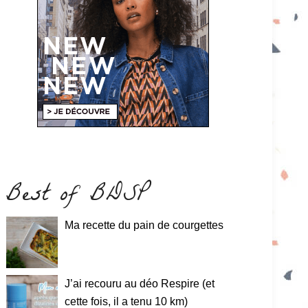
Best of BDSP
Ma recette du pain de courgettes
J’ai recouru au déo Respire (et
cette fois, il a tenu 10 km)